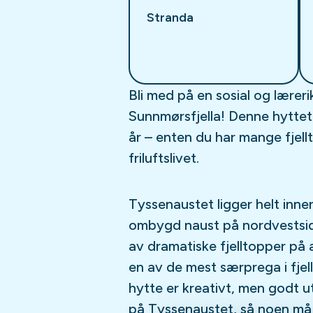
Stranda
Bli med på en sosial og lærerik
Sunnmørsfjella! Denne hyttet
år – enten du har mange fjelltu
friluftslivet.
Tyssenaustet ligger helt inner
ombygd naust på nordvestsid
av dramatiske fjelltopper på a
en av de mest særprega i fjell
hytte er kreativt, men godt u
på Tyssenaustet, så noen må s