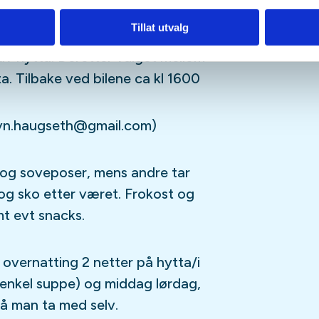
g på kvelden og sosial hygge.
Tillat utvalg
av hytta. Deretter valget mellom
tta. Tilbake ved bilene ca kl 1600
avn.haugseth@gmail.com)
 og soveposer, mens andre tar
g sko etter været. Frokost og
mt evt snacks.
: overnatting 2 netter på hytta/i
 (enkel suppe) og middag lørdag,
må man ta med selv.