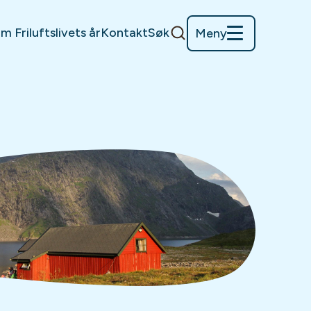
m Friluftslivets år
Kontakt
Søk
Meny