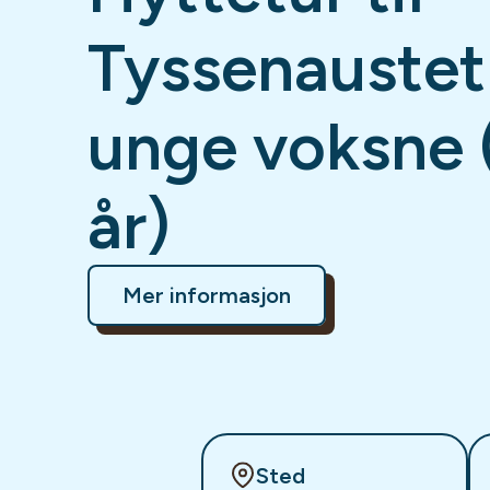
Tyssenaustet
unge voksne 
år)
Mer informasjon
Sted