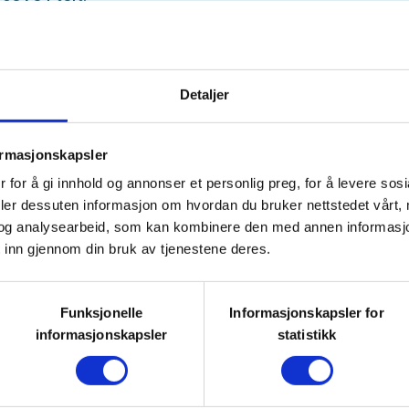
bli kjent med andre turglade folk,
m tur og sikkerhet, nyte fine
Detaljer
elig hyttestemning.
ormasjonskapsler
 for å gi innhold og annonser et personlig preg, for å levere sos
ca kl 1800 for de som kan.
deler dessuten informasjon om hvordan du bruker nettstedet vårt,
re eller seinere. Anbefaler at man
og analysearbeid, som kan kombinere den med annen informasjon d
 inn gjennom din bruk av tjenestene deres.
man begynner å gå. Felles
l 2100. Deretter felles
lanlegging for lørdagens tur.
Funksjonelle
Informasjonskapsler for
informasjonskapsler
statistikk
 planlegger tur ilag, om værgudene
 til Høghornet, om ikke holder vi