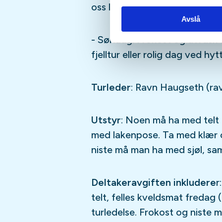
oss lavere i terrenget. Midda
Avslå
- Søndag: Frokost og utvask 
fjelltur eller rolig dag ved hy
Turleder
: Ravn Haugseth (r
Utstyr
: Noen må ha med telt
med lakenpose. Ta med klær o
niste må man ha med sjøl, sa
Deltakeravgiften inkludere
r
telt, felles kveldsmat fredag
turledelse. Frokost og niste 