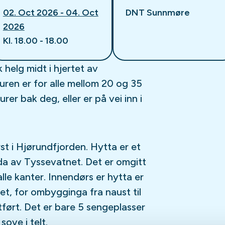
02. Oct 2026 - 04. Oct
DNT Sunnmøre
2026
Kl. 18.00 - 18.00
 helg midt i hjertet av
uren er for alle mellom 20 og 35
rer bak deg, eller er på vei inn i
st i Hjørundfjorden. Hytta er et
a av Tyssevatnet. Det er omgitt
lle kanter. Innendørs er hytta er
et, for ombygginga fra naust til
tført. Det er bare 5 sengeplasser
ove i telt.