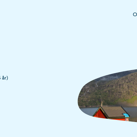
O
 år)