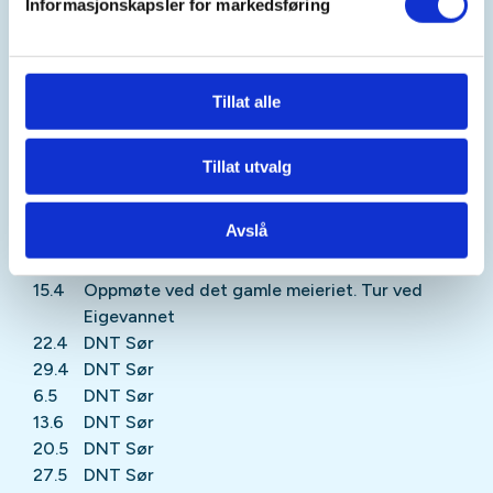
Informasjonskapsler for markedsføring
Gåtur i Marvika
11.2
DNT Sør - Duekniben
18.2
Vinterferie
Tillat alle
25.2
DNT Sør
4.3
Oppmøte ved UiA
11.3
DNT Sør
Tillat utvalg
18.3
DNT Sør
25.3
DNT Sør
Avslå
1.4
Påskeferie
8.4
DNT Sør
15.4
Oppmøte ved det gamle meieriet. Tur ved
Eigevannet
22.4
DNT Sør
29.4
DNT Sør
6.5
DNT Sør
13.6
DNT Sør
20.5
DNT Sør
27.5
DNT Sør