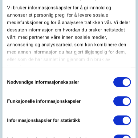
Ta med sitteunderlag, niste og drikke.
Vi bruker informasjonskapsler for å gi innhold og
annonser et personlig preg, for å levere sosiale
Noen bruker denne gruppa til å komme seg mer ut
mediefunksjoner og for å analysere trafikken vår. Vi deler
på tur og bli kjent med nye mennesker, andre bruker
dessuten informasjon om hvordan du bruker nettstedet
gruppa til å prate og lære mer norsk. Felles er
vårt, med partnerne våre innen sosiale medier,
fokuset på mestring og glede sammen med andre
annonsering og analysearbeid, som kan kombinere den
ute i naturen :-)
med annen informasjon du har gjort tilgjengelig for dem,
eller som de har samlet inn gjennom din bruk av
Vi møtes onsdager kl. 11.30 og er på tur ca. 2 timer.
tjenestene deres.
Oppmøtested og turmål varierer.
Samtykkevalg
Nødvendige informasjonskapsler
DATO
OPPMØTESTED
Funksjonelle informasjonskapsler
7.1
DNT Sør - Gyldenløvesgate 2
14.1
DNT Sør
Informasjonskapsler for statistikk
21.1
DNT Sør
28.1
DNT Sør
4.2
Oppmøte Kiwi på Lund (Marvikskrysset).