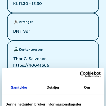
Kl. 11.30 - 13.30
Arrangør
DNT Sør
Kontaktperson
Thor C. Salvesen
https://40041665
thor.carl.salvesen@dnt.no
Turgruppe for kvinner i alle aldre!
Samtykke
Detaljer
Om
Vi går korte og hyggelige turer uansett vær, og
koser oss med lunsjen utendørs.
Denne nettsiden bruker informasjonskapsler