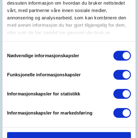
Kl. 08.00 - 18.00
dessuten informasjon om hvordan du bruker nettstedet
vårt, med partnerne våre innen sosiale medier,
annonsering og analysearbeid, som kan kombinere den
med annen informasjon du har gjort tilgjengelig for dem,
Arrangør
eller som de har samlet inn gjennom din bruk av
Volda Jeger og Sportsfiskarlag
tjenestene deres.
Samtykkevalg
Nødvendige informasjonskapsler
Kontaktperson
https://91623155
Funksjonelle informasjonskapsler
lidvardhjelle69@gmail.com
Informasjonskapsler for statistikk
IntroJakt
Vi ønsker å invitere til introjakt 20 sept. Då det er
Informasjonskapsler for markedsføring
lite fugl i område og mange plasser er det stengt
for jakt. Har vi enno ikkje bestemt plass for kor
jakta skal foregå. Vi ordner til eit måltid ute. Det