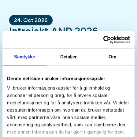
24. Oct 2026
Introjakt AND 2026
Mer informasjon
Samtykke
Detaljer
Om
Denne nettsiden bruker informasjonskapsler
Sted
Vi bruker informasjonskapsler for å gi innhold og
annonser et personlig preg, for å levere sosiale
mediefunksjoner og for å analysere trafikken vår. Vi deler
Tid
dessuten informasjon om hvordan du bruker nettstedet
vårt, med partnerne våre innen sosiale medier,
24. Oct 2026
annonsering og analysearbeid, som kan kombinere den
Kl. 07.00 - 17.00
med annen informasjon du har gjort tilgjengelig for dem,