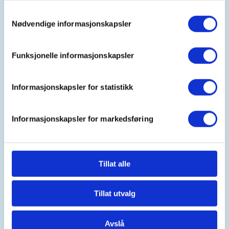
Kl. 08.00 - 16.00
Samtykkevalg
Nødvendige informasjonskapsler
Arrangør
Funksjonelle informasjonskapsler
Vegårshei JFF
Informasjonskapsler for statistikk
Kontaktperson
Informasjonskapsler for markedsføring
eirikomdal@hotmail.com
Mer info kommer.
Tillat alle
Mer informasjon
Tillat utvalg
Avslå