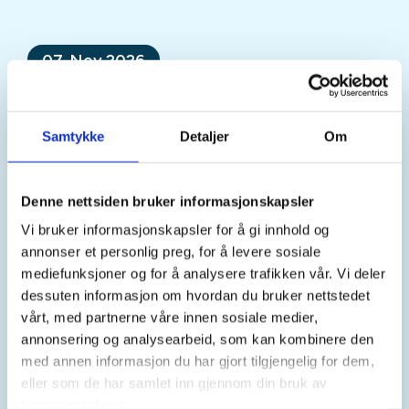
07. Nov 2026
Introjakt elg
Mer informasjon
Samtykke
Detaljer
Om
Denne nettsiden bruker informasjonskapsler
Vi bruker informasjonskapsler for å gi innhold og
Sted
annonser et personlig preg, for å levere sosiale
mediefunksjoner og for å analysere trafikken vår. Vi deler
Bergen
dessuten informasjon om hvordan du bruker nettstedet
vårt, med partnerne våre innen sosiale medier,
annonsering og analysearbeid, som kan kombinere den
Tid
med annen informasjon du har gjort tilgjengelig for dem,
eller som de har samlet inn gjennom din bruk av
07. Nov 2026
tjenestene deres.