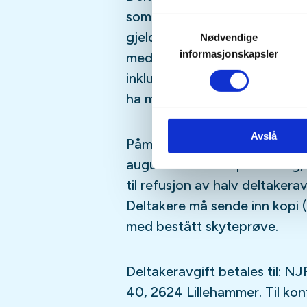
som fyller 26 i løpet av kalen
Samtykkevalg
gjelder medlemmer av NJFF, k
Nødvendige
informasjonskapsler
medlemmer. Enkel overnatting
inkludert i deltakeravgiften.
ha med det de trenger av mat
Avslå
Påmeldingsfrist og frist innbet
august. Bindende påmelding, 
til refusjon av halv deltakera
Deltakere må sende inn kopi (
med bestått skyteprøve.
Deltakeravgift betales til:
40, 2624 Lillehammer. Til ko