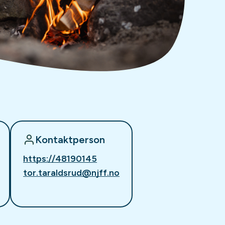
Kontaktperson
https://48190145
tor.taraldsrud@njff.no