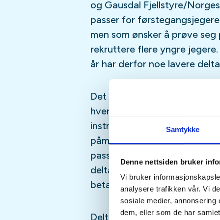
og Gausdal Fjellstyre/Norges
passer for førstegangsjegere
men som ønsker å prøve seg på
rekruttere flere yngre jegere
år har derfor noe lavere delt
Det er plass til sju deltakere 
hver deltaker få med seg en in
instruktører som blir med på ku
Samtykke
påmelding fra deltakere som 
passer f.eks. fint om jegerpr
Denne nettsiden bruker inf
deltakere og at de melder se
Vi bruker informasjonskapsler
betaler naturligvis ikke for å d
analysere trafikken vår. Vi 
sosiale medier, annonsering 
dem, eller som de har samlet
Deltakeravgiften er kr 2000 f