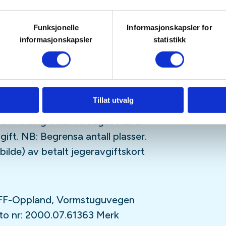
deråret, kr 4000 for andre. Prisen
r 1000,- ekstra for ikke
Funksjonelle
Informasjonskapsler for
informasjonskapsler
statistikk
, en middag og en lunch er
 Utover dette må deltakerne selv
.
Tillat utvalg
aling av deltakeravgift er 11.
avmelding etter 11. august fører
vgift. NB: Begrensa antall plasser.
bilde) av betalt jegeravgiftskort
 NJFF-Oppland, Vormstuguvegen
nto nr: 2000.07.61363 Merk