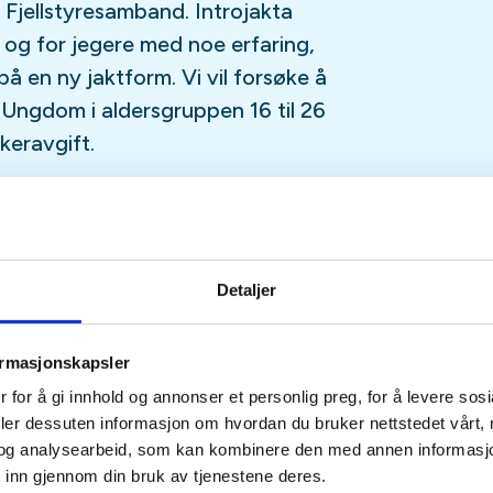
 Fjellstyresamband. Introjakta
 og for jegere med noe erfaring,
 en ny jaktform. Vi vil forsøke å
. Ungdom i aldersgruppen 16 til 26
akeravgift.
på kurset. I utgangspunktet vil
struktør. Vi har flere egne
rset. I tillegg tar vi gjerne i mot
Detaljer
har med seg egen instruktør. Det
øveinstruktører får med seg
ormasjonskapsler
g på kurset sammen. (Instruktører
 for å gi innhold og annonser et personlig preg, for å levere sos
elta).
deler dessuten informasjon om hvordan du bruker nettstedet vårt,
og analysearbeid, som kan kombinere den med annen informasjon d
 inn gjennom din bruk av tjenestene deres.
or deltakere under 26 år eller