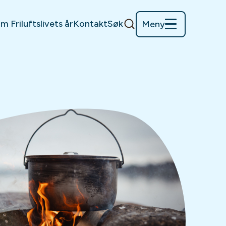
m Friluftslivets år
Kontakt
Søk
Meny