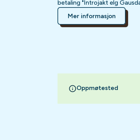
betaling "Introjakt elg Gausda
Mer informasjon
Oppmøtested