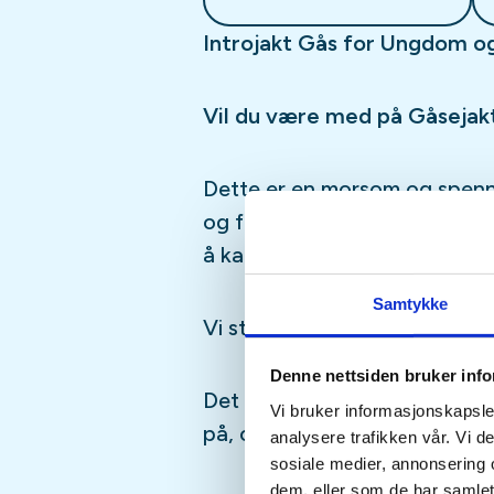
Introjakt Gås for Ungdom 
Vil du være med på Gåsejak
Dette er en morsom og spenn
og ferske jegere. Her trenger
å kamuflere deg med og noen
Samtykke
Vi stiller med sted, kamuflasj
Denne nettsiden bruker inf
Det du trenger å ta med selv 
Vi bruker informasjonskapsler
på, og kamuflasje klær etter
analysere trafikken vår. Vi 
sosiale medier, annonsering 
dem, eller som de har samlet