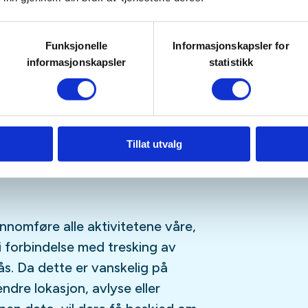
odt kamuflert. Så her må du
 i kamuflasje. Grønn, svart, brune
Funksjonelle
Informasjonskapsler for
l dette er at gås ser godt.
informasjonskapsler
statistikk
gårdstun hvor det bor folk, og
en så hvis hensyn.
Tillat utvalg
kt.
ennomføre alle aktivitetene våre,
i forbindelse med tresking av
s. Da dette er vanskelig på
endre lokasjon, avlyse eller