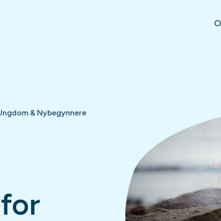
O
r Ungdom & Nybegynnere
 for