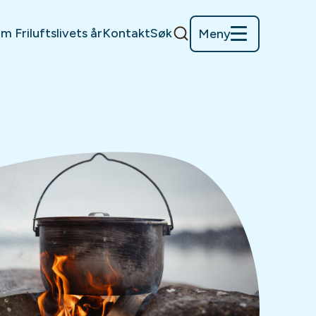
m Friluftslivets år
Kontakt
Søk
Meny