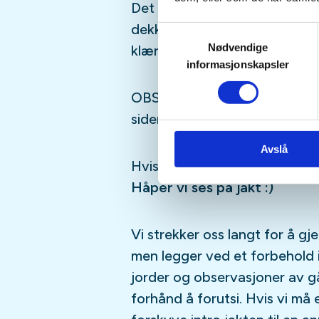
Det er veldig viktig å være g
dekke til hender, ansikt og gå
Samtykkevalg
Nødvendige
klær fungerer fint. Grunnen ti
informasjonskapsler
OBS!! Vi parkerer inne på et 
siden det er tidlig på morgen
Avslå
Hvis du lurer på noe ta konta
Håper vi ses på jakt :)
Vi strekker oss langt for å gj
men legger ved et forbehold 
jorder og observasjoner av gå
forhånd å forutsi. Hvis vi må 