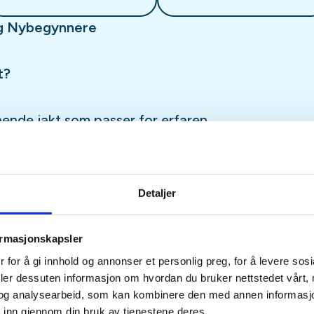
og Nybegynnere
t?
ende jakt som passer for erfaren
 du et jorde du kan jakte på, noe
 lokkegås.
Detaljer
e, og lokkegås.
ormasjonskapsler
er: hagle med skudd, noe sitte
 for å gi innhold og annonser et personlig preg, for å levere sos
 vær.
deler dessuten informasjon om hvordan du bruker nettstedet vårt,
og analysearbeid, som kan kombinere den med annen informasjon d
 inn gjennom din bruk av tjenestene deres.