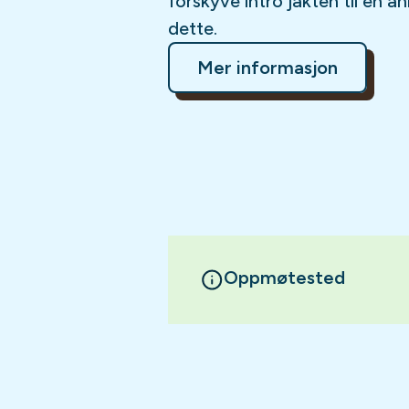
forskyve intro jakten til en a
dette.
Mer informasjon
Oppmøtested