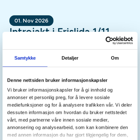
01. Nov 2026
Introjakt i Frislida 1/11
Mer informasjon
Samtykke
Detaljer
Om
Denne nettsiden bruker informasjonskapsler
Sted
Vi bruker informasjonskapsler for å gi innhold og
annonser et personlig preg, for å levere sosiale
mediefunksjoner og for å analysere trafikken vår. Vi deler
Tid
dessuten informasjon om hvordan du bruker nettstedet
vårt, med partnerne våre innen sosiale medier,
01. Nov 2026
annonsering og analysearbeid, som kan kombinere den
Kl. 09.00 - 18.00
med annen informasjon du har gjort tilgjengelig for dem,