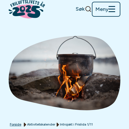
Søk
Meny
Forside
Aktivitetskalender
Introjakt i Frislida 1/11