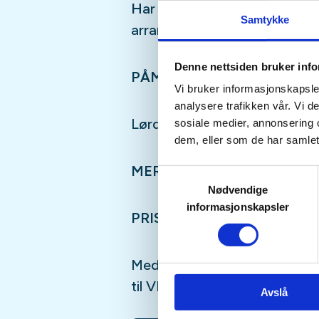
H
ar du lyst å prøve deg på 
Samtykke
arrangerer opplæringsjakt på
Denne nettsiden bruker inf
PÅMELDINGSFRIST:
Vi bruker informasjonskapsler
analysere trafikken vår. Vi 
Lørdag uka før, 2 deltagere.
sosiale medier, annonsering 
dem, eller som de har samlet
MERK: Dato kan bli flyttet m
Samtykkevalg
Nødvendige
informasjonskapsler
PRIS:
Medlemmer / ikke medlemmer: 
til VIPPS nr: 519490
Avslå