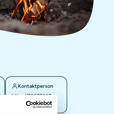
Kontaktperson
https://90877007
iahsand@gmail.com