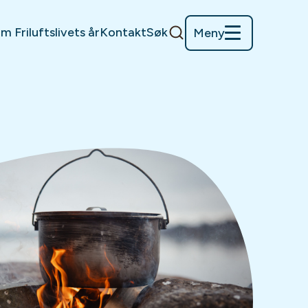
m Friluftslivets år
Kontakt
Søk
Meny