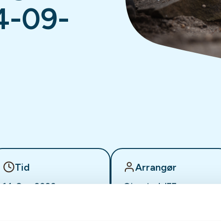
4-09-
Tid
Arrangør
14. Sep 2026
Gjerstad JFF
Kl. 08.00 - 14.00