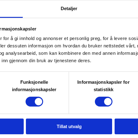
fuglejakt med hund? GJFF
Detaljer
 fugl med hund i Statskog.
ormasjonskapsler
 for å gi innhold og annonser et personlig preg, for å levere sos
deler dessuten informasjon om hvordan du bruker nettstedet vårt,
og analysearbeid, som kan kombinere den med annen informasjon d
 inn gjennom din bruk av tjenestene deres.
en dette blir annonsert!
Funksjonelle
Informasjonskapsler for
informasjonskapsler
statistikk
0,- / 100,- Junior 100,- Betaling
Tillat utvalg