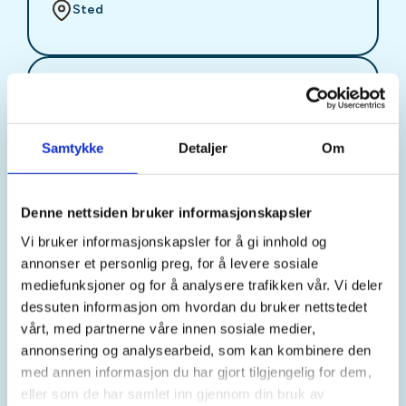
Sted
Tid
10. Oct 2026
Samtykke
Detaljer
Om
Kl. 08.00 - 18.00
Denne nettsiden bruker informasjonskapsler
Arrangør
Vi bruker informasjonskapsler for å gi innhold og
Sotra og Øygarden JFF
annonser et personlig preg, for å levere sosiale
mediefunksjoner og for å analysere trafikken vår. Vi deler
dessuten informasjon om hvordan du bruker nettstedet
Kontaktperson
vårt, med partnerne våre innen sosiale medier,
annonsering og analysearbeid, som kan kombinere den
https://94525675
med annen informasjon du har gjort tilgjengelig for dem,
eva.bordal@hotmail.com
eller som de har samlet inn gjennom din bruk av