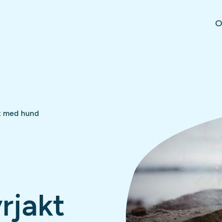
O
kt med hund
rjakt