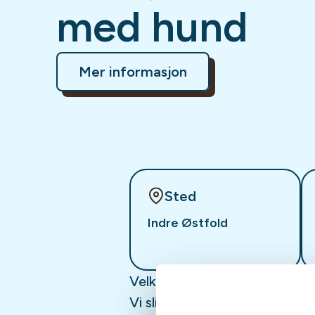
med hund
Mer informasjon
Sted
Indre Østfold
Velkommen til en dag med rå
Vi slipper en dachshund i kul