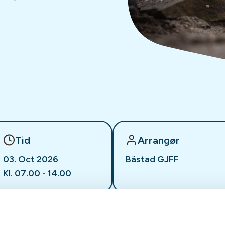
Tid
Arrangør
03. Oct 2026
Båstad GJFF
Kl. 07.00 - 14.00
dyrjakt med drivende hund.
turlandskapet i Båstad, og håper