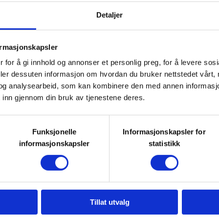
nde rådyr.
Detaljer
ormasjonskapsler
 for å gi innhold og annonser et personlig preg, for å levere sos
deler dessuten informasjon om hvordan du bruker nettstedet vårt,
gig av medlemskap.
og analysearbeid, som kan kombinere den med annen informasjon d
 inn gjennom din bruk av tjenestene deres.
skal ha fortrinnsrett som
Funksjonelle
Informasjonskapsler for
informasjonskapsler
statistikk
 BGJFF. Andre: 300,-
kalenderåret fyller 14 år og fram
rskrift fra foreldre eller
Tillat utvalg