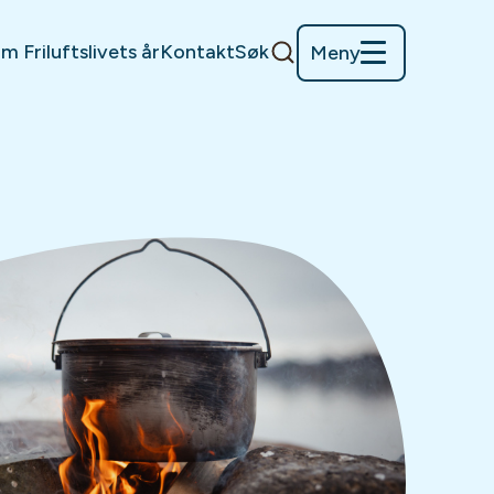
m Friluftslivets år
Kontakt
Søk
Meny