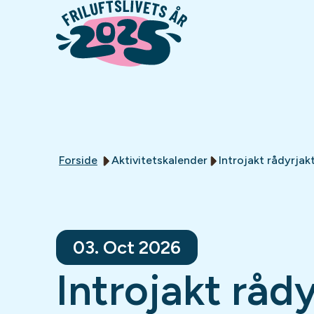
Forside
Aktivitetskalender
Introjakt rådyrja
03. Oct 2026
Introjakt rådy