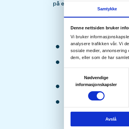
på en klingende los og bukte
Samtykke
Denne nettsiden bruker inf
Vi bruker informasjonskapsler
analysere trafikken vår. Vi 
Åpen for alle og uavhen
sosiale medier, annonsering 
dem, eller som de har samlet
Ungdommer fra 14–26 år 
deltakere.
Samtykkevalg
Nødvendige
informasjonskapsler
Gratis for medlemmer av
Deltagere som i løpet av 
til fylte 16 år, må ha unde
foresatte.
Avslå