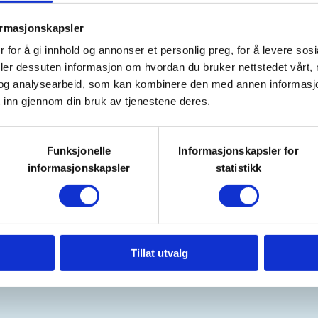
ormasjonskapsler
agkveld, utanom fellesferien.
 for å gi innhold og annonser et personlig preg, for å levere sos
/6, 11/6, 16/6, 18/6,23/6, 25/6,
deler dessuten informasjon om hvordan du bruker nettstedet vårt,
kveldar for totalt kr. 500,- for
og analysearbeid, som kan kombinere den med annen informasjon d
 ikkje medlemmar, i og med at
 inn gjennom din bruk av tjenestene deres.
til skyteskulen, og "sponsar"
Funksjonelle
Informasjonskapsler for
informasjonskapsler
statistikk
ram til fellesferien, men det held
ut august, tysdag og
Tillat utvalg