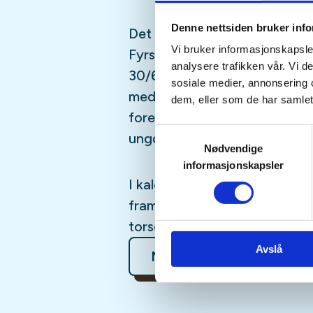
Denne nettsiden bruker inf
Det vert kvar tysdag og torsd
Vi bruker informasjonskapsler
Fyrste kveldane er 2/6, 4/6, 9
analysere trafikken vår. Vi 
30/6, 2/7. Du kan vere med 10 
sosiale medier, annonsering 
medlemmar og kr. 1000,-, for
dem, eller som de har samlet
foreninga har søkt om støtte 
Samtykkevalg
ungdomar under 26 år
Nødvendige
informasjonskapsler
I kalendaren er det sett opp f
fram også etter fellesferien 
torsdagkveldar.
Avslå
Mer informasjon