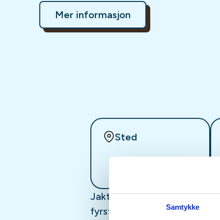
Mer informasjon
Sted
Jaktskyteskule med hagle og r
Samtykke
fyrstegangsjegerar og andr s