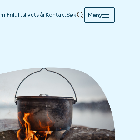
m Friluftslivets år
Kontakt
Søk
Meny