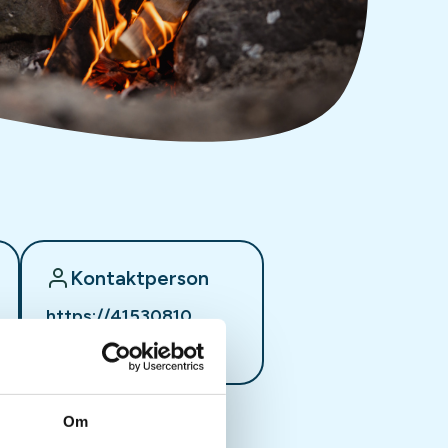
Kontaktperson
https://41530810
ove@inviro.no
Om