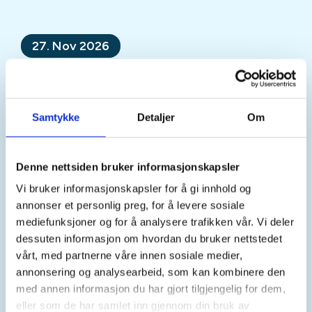
27. Nov 2026
JOFS 2026 harejakt og
avslutning
Samtykke
Detaljer
Om
Mer informasjon
Denne nettsiden bruker informasjonskapsler
Vi bruker informasjonskapsler for å gi innhold og
annonser et personlig preg, for å levere sosiale
Sted
mediefunksjoner og for å analysere trafikken vår. Vi deler
dessuten informasjon om hvordan du bruker nettstedet
Eidsvoll
vårt, med partnerne våre innen sosiale medier,
annonsering og analysearbeid, som kan kombinere den
med annen informasjon du har gjort tilgjengelig for dem,
Tid
eller som de har samlet inn gjennom din bruk av