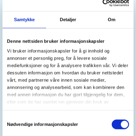
https://92048900
jesper-l@online.no
Samtykke
Detaljer
Om
Jaktskytterskolen Erfarne deltar på 50 duer
Leirduesti Sokna JFF onsdag 6 mai 2026
Denne nettsiden bruker informasjonskapsler
Vi bruker informasjonskapsler for å gi innhold og
I dag onsdag 6 mai deltar vi hos Sokna JFF på 50
annonser et personlig preg, for å levere sosiale
duer Leirduesti
mediefunksjoner og for å analysere trafikken vår. Vi deler
dessuten informasjon om hvordan du bruker nettstedet
Ungdomsgruppa melder på deltakerne og sørger
vårt, med partnerne våre innen sosiale medier,
for våpen til de som må låne og ammunisjon til
annonsering og analysearbeid, som kan kombinere den
stevnet, Vi ordner felles transport for deltakere av
med annen informasjon du har gjort tilgjengelig for dem,
Jaktskytterskolen erfarne.
eller som de har samlet inn gjennom din bruk av
tjenestene deres.
Tidspunkt og sted for oppmøte transport avtales
Samtykkevalg
nærmere
Nødvendige informasjonskapsler
Vi går og skyter i samlet lag og det er viktig at