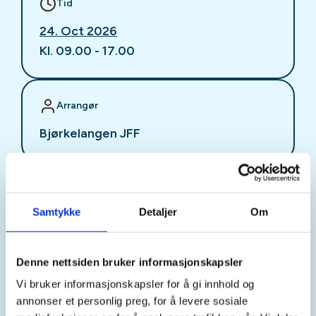
Tid
24. Oct 2026
Kl. 09.00 - 17.00
Arrangør
Bjørkelangen JFF
Kontaktperson
Samtykke
Detaljer
Om
https://92048900
jesper-l@online.no
Denne nettsiden bruker informasjonskapsler
JSS Erfarne er med på å sette opp eget
Vi bruker informasjonskapsler for å gi innhold og
skytestevne 2 av 4 stevner lørdag 24 oktober
annonser et personlig preg, for å levere sosiale
2006