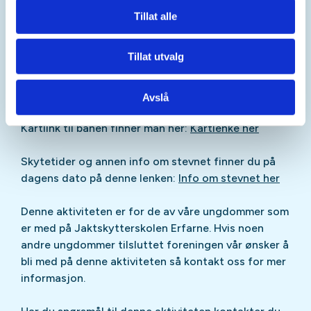
Vi skyter samlet med bestemt tid og det er viktig at
Tillat alle
deltakerne møter opp litt før tiden slik at vi ikke
kommer for sent til stevnet
Tillat utvalg
Det er høst og starten av dagen kan være kald og
varmt senere på dagen, ta med riktig tøy.
Avslå
Kartlink til banen finner man her:
Kartlenke her
Skytetider og annen info om stevnet finner du på
dagens dato på denne lenken:
Info om stevnet her
Denne aktiviteten er for de av våre ungdommer som
er med på Jaktskytterskolen Erfarne. Hvis noen
andre ungdommer tilsluttet foreningen vår ønsker å
bli med på denne aktiviteten så kontakt oss for mer
informasjon.