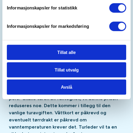
Her blir det 1,5 t med badstu før retur via havna til
Informasjonskapsler for statistikk
Dunkarsundet
Informasjonskapsler for markedsføring
Værforbehold. Dato tilpasses.
Avgang fra Dunkarsundet kl 17.00.
Tillat alle
Badstu fra 18.30 til 20.00.
OBS. Ved påmelding forplikter du deg til en
Tillat utvalg
bindende påmelding med 4 dagers frist for
eventuell kanselering. Dette for at Sauna blir
Avslå
forhåndsbetalt av turleder med kroner 195,- pr.
pers. Skulle turen bli fulltegnet, vil denne prisen
reduseres noe. Dette kommer i tillegg til den
vanlige turavgiften. Våttkort er påkrevd og
eventuelt tørrdrakt er påkrevd om
vanntemperaturen krever det. Turleder vil ta en