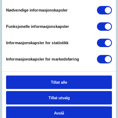
Arrangør
Samtykkevalg
Nødvendige informasjonskapsler
DNT FO Kongsvinger/Eidskog
Funksjonelle informasjonskapsler
Kontaktperson
Informasjonskapsler for statistikk
Linda Rødland
lindarodland@outlook.com
Informasjonskapsler for markedsføring
Mer informasjon kommer nærmere
arrangementsdato.
Mer informasjon
Tillat alle
Tillat utvalg
Avslå
Oppmøtested