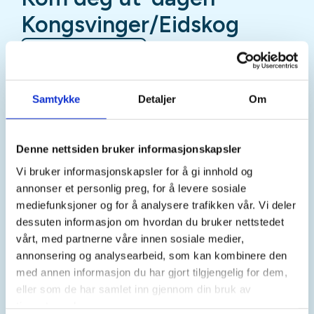
Kongsvinger/Eidskog
Mer informasjon
Samtykke
Detaljer
Om
Sted
Denne nettsiden bruker informasjonskapsler
Kongsvinger
Vi bruker informasjonskapsler for å gi innhold og
annonser et personlig preg, for å levere sosiale
mediefunksjoner og for å analysere trafikken vår. Vi deler
dessuten informasjon om hvordan du bruker nettstedet
Tid
vårt, med partnerne våre innen sosiale medier,
06. Sep 2026
annonsering og analysearbeid, som kan kombinere den
Kl. 12.00 - 15.00
med annen informasjon du har gjort tilgjengelig for dem,
eller som de har samlet inn gjennom din bruk av
tjenestene deres.