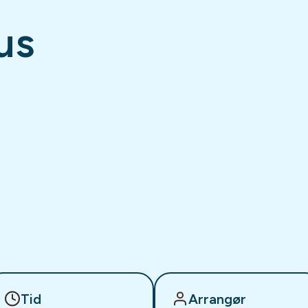
us
Tid
Arrangør