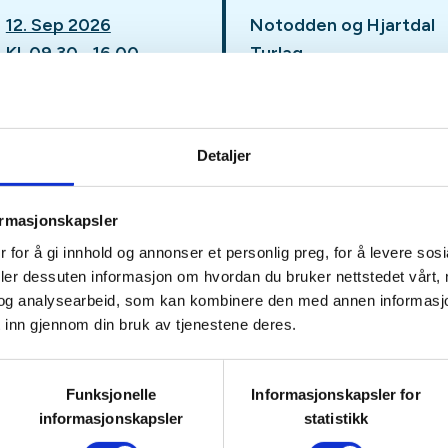
12. Sep 2026
Notodden og Hjartdal
Kl. 09.30 - 16.00
Turlag
Detaljer
ddalsvegen 34 kl. 9.30
ormasjonskapsler
gsberg og starter rundturen
 for å gi innhold og annonser et personlig preg, for å levere sos
til Korset.
deler dessuten informasjon om hvordan du bruker nettstedet vårt,
nyter utsikten over Kongsberg.
og analysearbeid, som kan kombinere den med annen informasjon d
uvehaug til Haus Sachsen.
 inn gjennom din bruk av tjenestene deres.
 dette området. Deretter nedover
Funksjonelle
Informasjonskapsler for
uren går på grusvei og vi
informasjonskapsler
statistikk
 gruver, dammer og anlegg fra