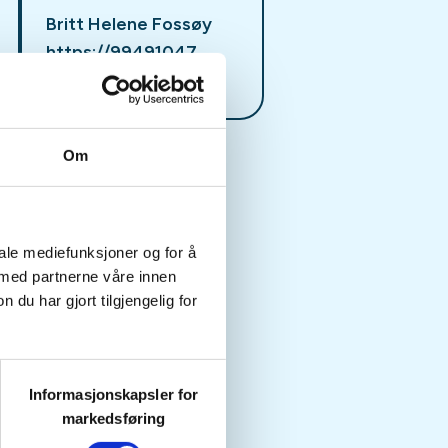
Britt Helene Fossøy
https://99491047
bfosso@frisurf.no
Om
iale mediefunksjoner og for å
 med partnerne våre innen
u har gjort tilgjengelig for
Informasjonskapsler for
markedsføring