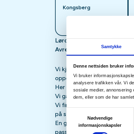
Kongsberg
Lørdag 12. september.
Samtykke
Avreise fra tursenteret i He
Denne nettsiden bruker inf
Vi kjører til Funkelia på Kon
Vi bruker informasjonskapsler
oppover langs Gamle Korsvei 
analysere trafikken vår. Vi 
Her tar vi en kort stopp og 
sosiale medier, annonsering 
Vi går videre via Kongens gr
dem, eller som de har samlet
Vi finner en fin rasteplass i
Samtykkevalg
på sti til Funkelia.
Nødvendige
En ganske stor del av denne t
informasjonskapsler
passerer mange kulturminner