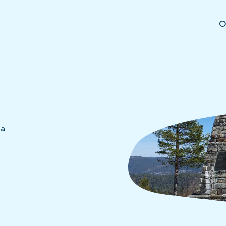
O
ia
l