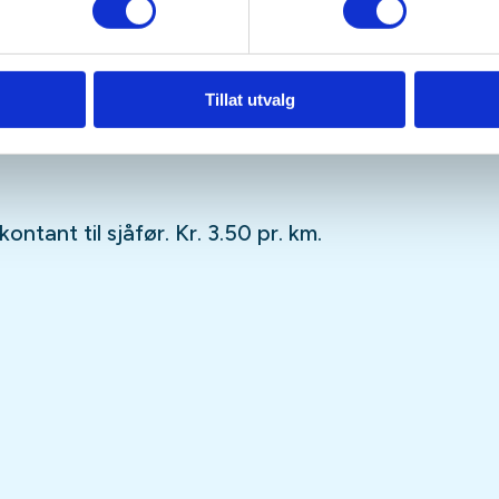
ar 400 meter stigning.
Tillat utvalg
ntant til sjåfør. Kr. 3.50 pr. km.