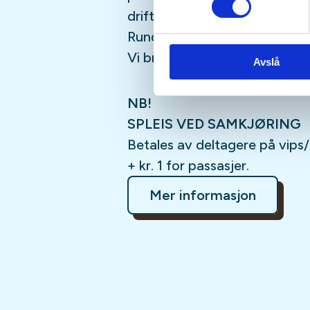
driften av gruvene.
Runden er på ca. 9,3 km og h
Vi bruker ca. 4 timer.
Avslå
NB!
SPLEIS VED SAMKJØRING
Betales av deltagere på vips/ko
+ kr. 1 for passasjer.
Mer informasjon