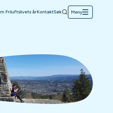
m Friluftslivets år
Kontakt
Søk
Meny