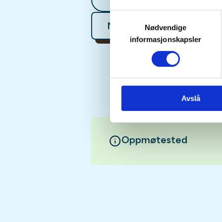
Samtykkevalg
Mer informasjon
Nødvendige
informasjonskapsler
Avslå
Oppmøtested