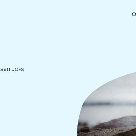
O
brett JOFS