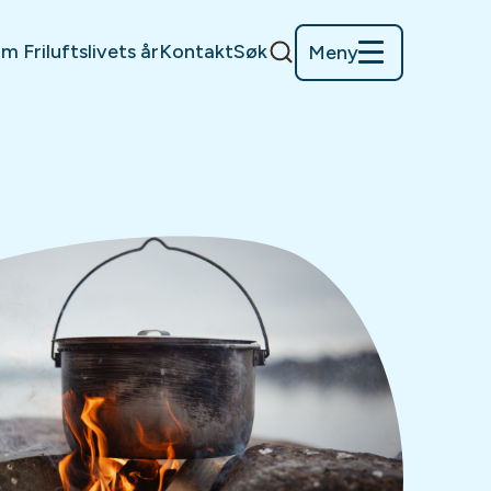
m Friluftslivets år
Kontakt
Søk
Meny