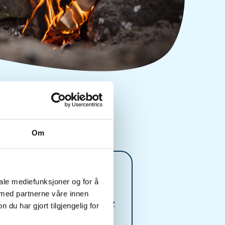
Om
Kontaktperson
iale mediefunksjoner og for å
971+12+398
 med partnerne våre innen
anette.lundestad@liv
u har gjort tilgjengelig for
e.no