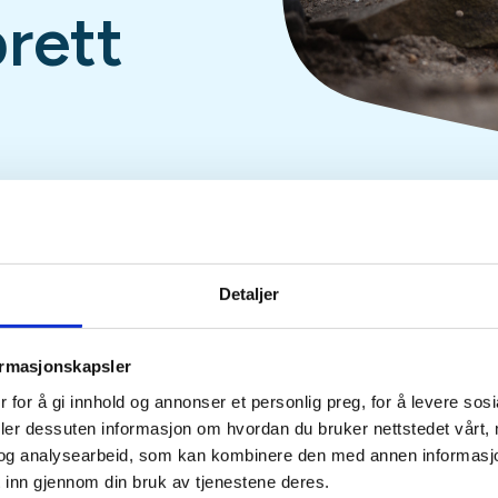
rett
Detaljer
ormasjonskapsler
Tid
Arrangør
 for å gi innhold og annonser et personlig preg, for å levere sos
20. Oct 2026
Skjeberg og omegn
deler dessuten informasjon om hvordan du bruker nettstedet vårt,
Kl. 18.00 - 20.00
JFF
og analysearbeid, som kan kombinere den med annen informasjon d
 inn gjennom din bruk av tjenestene deres.