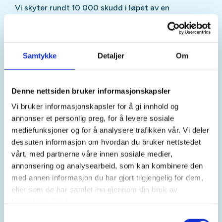
Vi skyter rundt 10 000 skudd i løpet av en
sesongen, men vi jobber stadig med å få flere til
skytebanen.
Evje og Hornnes JFL disponerer flere hagler til
Samtykke
Detaljer
Om
rimelig utleie på banen. Det må bemerkes at vi
plikter til å holde banen stengt noen ganger pga.
militær aktivitet, men vi prøver å varsle dette på
Denne nettsiden bruker informasjonskapsler
nettsiden, Instagram og Facebook så fort vi får
Vi bruker informasjonskapsler for å gi innhold og
signaler om dette.
annonser et personlig preg, for å levere sosiale
mediefunksjoner og for å analysere trafikken vår. Vi deler
dessuten informasjon om hvordan du bruker nettstedet
vårt, med partnerne våre innen sosiale medier,
Priser 2026:
annonsering og analysearbeid, som kan kombinere den
med annen informasjon du har gjort tilgjengelig for dem,
eller som de har samlet inn gjennom din bruk av
Ungdom inntil fylte 18 år betaler kr 100,- pr
tjenestene deres.
serie á 25 skudd
Samtykkevalg