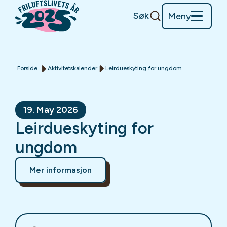
Søk
Meny
Forside
Aktivitetskalender
Leirdueskyting for ungdom
19. May 2026
Leirdueskyting for
ungdom
Mer informasjon