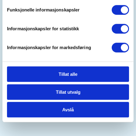
Funksjonelle informasjonskapsler
https://95865022
ole.morten.aakre@kebas.no
Informasjonskapsler for statistikk
Leirduetrening på Fjellmyr (Trap, sti og compak
sporting). Muligheter for å få instruksjon.
Informasjonskapsler for markedsføring
Mer informasjon
Tillat alle
Tillat utvalg
Oppmøtested
Avslå