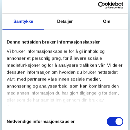
Sted
Samtykke
Detaljer
Om
Evje Og Hornnes
Denne nettsiden bruker informasjonskapsler
Vi bruker informasjonskapsler for å gi innhold og
Tid
annonser et personlig preg, for å levere sosiale
15. May 2026
mediefunksjoner og for å analysere trafikken vår. Vi deler
dessuten informasjon om hvordan du bruker nettstedet
Kl. 17.30 - 19.00
vårt, med partnerne våre innen sosiale medier,
annonsering og analysearbeid, som kan kombinere den
med annen informasjon du har gjort tilgjengelig for dem,
Arrangør
eller som de har samlet inn gjennom din bruk av
Kroken JFF
tjenestene deres.
Samtykkevalg
Nødvendige informasjonskapsler
Kontaktperson