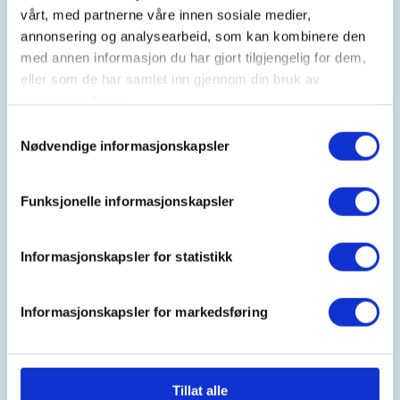
11. Nov 2026
vårt, med partnerne våre innen sosiale medier,
annonsering og analysearbeid, som kan kombinere den
Kl. 17.00 - 20.00
med annen informasjon du har gjort tilgjengelig for dem,
eller som de har samlet inn gjennom din bruk av
tjenestene deres.
Arrangør
Samtykkevalg
Songdalen JFF
Nødvendige informasjonskapsler
Funksjonelle informasjonskapsler
Kontaktperson
https://45885253
Informasjonskapsler for statistikk
gunstaur@gmail.com
Informasjonskapsler for markedsføring
Leirdueskyting for alle.
Vi har instruktører og våpen til utlån.
Tillat alle