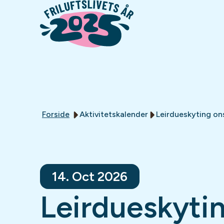
Forside
Aktivitetskalender
Leirdueskyting on
14. Oct 2026
Leirdueskyti