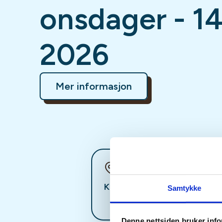
onsdager - 1
2026
Mer informasjon
Sted
Kristiansand
Samtykke
Denne nettsiden bruker inf