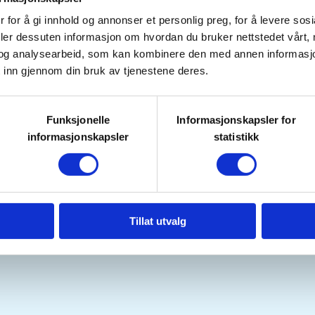
 for å gi innhold og annonser et personlig preg, for å levere sos
deler dessuten informasjon om hvordan du bruker nettstedet vårt,
l utlån.
og analysearbeid, som kan kombinere den med annen informasjon d
 inn gjennom din bruk av tjenestene deres.
.
Funksjonelle
Informasjonskapsler for
informasjonskapsler
statistikk
i vurdere å lukke kl. 19.00 om
Tillat utvalg