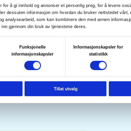
 for å gi innhold og annonser et personlig preg, for å levere sos
joting for ungdom i Bygland.
deler dessuten informasjon om hvordan du bruker nettstedet vårt,
Bygland frå kl. 18.00 og utover.
og analysearbeid, som kan kombinere den med annen informasjon d
 inn gjennom din bruk av tjenestene deres.
i har 4 hagler/våpen til utlån.
å du ha med ein føresett, om du
g duver får du på banen. Kan være
Funksjonelle
Informasjonskapsler for
informasjonskapsler
statistikk
vil få god opplæring i bruk og
Tillat utvalg