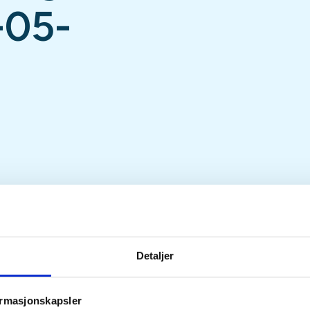
-05-
Tid
Arrangør
Detaljer
20. May 2026
Bygland JFL
Kl. 18.00 - 19.00
ormasjonskapsler