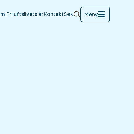
m Friluftslivets år
Kontakt
Søk
Meny