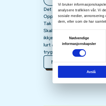
Vi bruker informasjonskapsler
Det vert arrangert leirduvesk
analysere trafikken vår. Vi 
Oppmøte ved leirduvebanen i 
sosiale medier, annonsering 
dem, eller som de har samlet
Tak med øyreværn om du har. V
Skal du ha med eige våpen, m
Samtykkevalg
ikkje har jegerprøva! Skot o
Nødvendige
informasjonskapsler
lurt å ha på tjukk genser. Du 
tryggleik! Alt er gratis!
Mer informasjon
Avslå