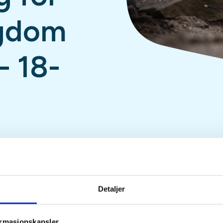
gdom
 18-
Detaljer
Tid
Arrangør
ormasjonskapsler