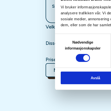
Skien
Vi bruker informasjonskapsler
analysere trafikken vår. Vi 
sosiale medier, annonsering 
dem, eller som de har samlet
Velkommen til lerdueskyting
Samtykkevalg
Nødvendige
Disse treningene er forbeho
informasjonskapsler
Priser og mer infomasjon fin
Mer informasjon
Avslå