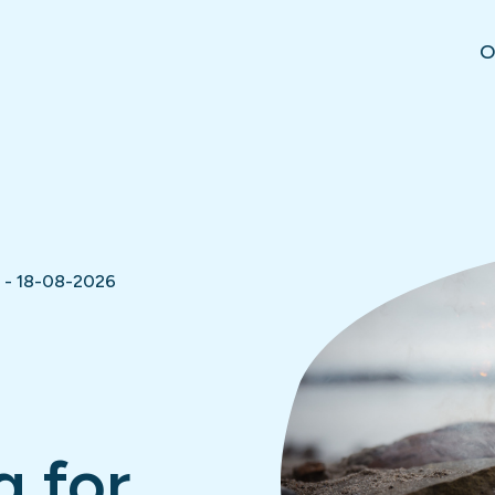
O
 - 18-08-2026
g for