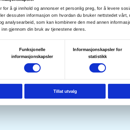
18. Aug 2026
Grenland JFF
 for å gi innhold og annonser et personlig preg, for å levere sos
Kl. 18.00 - 20.00
deler dessuten informasjon om hvordan du bruker nettstedet vårt,
og analysearbeid, som kan kombinere den med annen informasjon d
 inn gjennom din bruk av tjenestene deres.
 på Kreppamyr.
Funksjonelle
Informasjonskapsler for
ld damer og ungdom.
informasjonskapsler
statistikk
ner på hjemmesiden vår
her.
Tillat utvalg