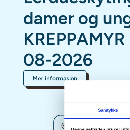
damer og un
KREPPAMYR -
08-2026
Mer informasjon
Samtykke
Sted
Denne nettsiden bruker inf