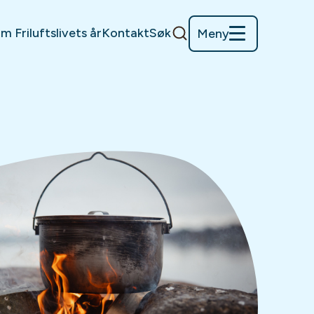
m Friluftslivets år
Kontakt
Søk
Meny