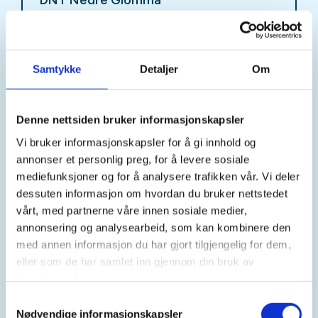
Kontaktperson
Samtykke
Detaljer
Om
Sissel Leister
97+68+68+90
Denne nettsiden bruker informasjonskapsler
sissel.leister@gmail.com
Vi bruker informasjonskapsler for å gi innhold og
Lengter du ut i skogen, men er under opptrening
annonser et personlig preg, for å levere sosiale
eller kan ikke lenger gå så fort som tidligere?
mediefunksjoner og for å analysere trafikken vår. Vi deler
dessuten informasjon om hvordan du bruker nettstedet
Har du lyst på godt turselskap?
vårt, med partnerne våre innen sosiale medier,
annonsering og analysearbeid, som kan kombinere den
Hver mandag kl. 11 går vi fra parkeringsplassen ved
med annen informasjon du har gjort tilgjengelig for dem,
Stjernehallen i Fredrikstadmarka; en turgruppe
eller som de har samlet inn gjennom din bruk av
nettopp tilpasset deg som ikke kan gå så langt eller
tjenestene deres.
fort. Turene varer vanligvis ca. 2,5 time. Lengde 4 -6
Samtykkevalg
km.
Nødvendige informasjonskapsler