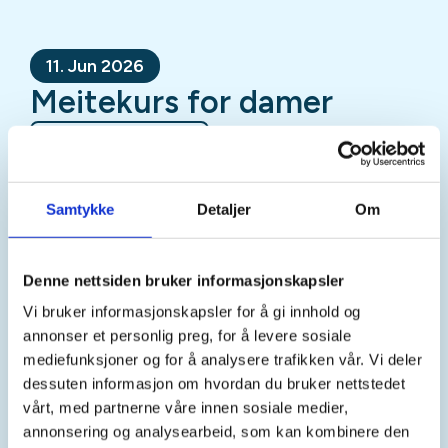
11. Jun 2026
Meitekurs for damer
Mer informasjon
Samtykke
Detaljer
Om
Sted
Denne nettsiden bruker informasjonskapsler
Vi bruker informasjonskapsler for å gi innhold og
annonser et personlig preg, for å levere sosiale
Tid
mediefunksjoner og for å analysere trafikken vår. Vi deler
dessuten informasjon om hvordan du bruker nettstedet
11. Jun 2026
vårt, med partnerne våre innen sosiale medier,
Kl. 17.00 - 19.00
annonsering og analysearbeid, som kan kombinere den