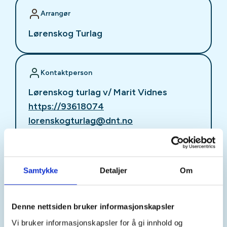
Arrangør
Lørenskog Turlag
Kontaktperson
Lørenskog turlag v/ Marit Vidnes
https://93618074
lorenskogturlag@dnt.no
Dato: 25.10.2026 kl. 16.00
Oppmøtested: Ekerud utfartsparkering
Samtykke
Detaljer
Om
Parkering: Ekerud utfartsparkering
Denne nettsiden bruker informasjonskapsler
Kollektivt: Vallerudlia (Ca. 800 meter å gå til
Vi bruker informasjonskapsler for å gi innhold og