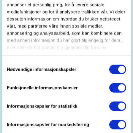
oppmøtested)
annonser et personlig preg, for å levere sosiale
mediefunksjoner og for å analysere trafikken vår. Vi deler
Turens totale lengde: Ca. 3 km.
dessuten informasjon om hvordan du bruker nettstedet
vårt, med partnerne våre innen sosiale medier,
Terreng: Kupert, grusvei og sti (det er ikke mulig å
annonsering og analysearbeid, som kan kombinere den
trille barnevogn på de delene av turen som går på
med annen informasjon du har gjort tilgjengelig for dem,
sti)
eller som de har samlet inn gjennom din bruk av
tjenestene deres.
Pausepunkt/fasiliteter: Utendørs ved Lintjern, ikke
Samtykkevalg
toalettfasiliteter på turen
Nødvendige informasjonskapsler
Ta med: Alle turdeltakere må ha med egen mat
Funksjonelle informasjonskapsler
(samt evt. grillredskap som pølsepinne) og
lommelykt/hodelykt
Informasjonskapsler for statistikk
Mørketid = turtid!
Bli med Barnas turlag ut i den mørke årstiden!
Informasjonskapsler for markedsføring
Dagen etter at klokka er stilt til vintertid møtes vi