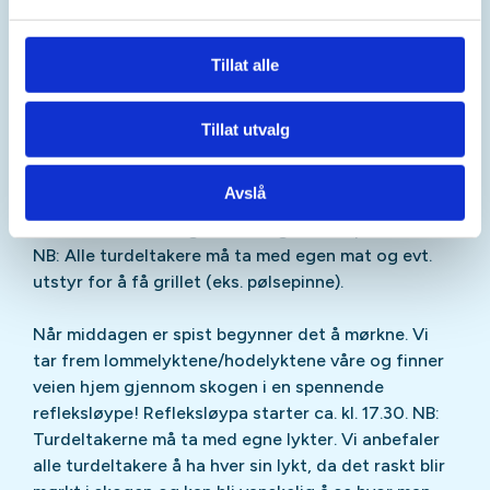
for en hyggelig middagstur til Lintjern. Turen passer
for alle barn opp til 12 år, foreldre og besteforeldre
Tillat alle
som syns det er spennende å være ute i naturen
etter at det har blitt mørkt!
Tillat utvalg
Vi rusler i samlet flokk de ca. 800 meterne langs
lysløypa fra Ekerud utfartsparkering og til Lintjern.
Avslå
Fremme ved Lintjern er bålet klart for grilling og vi
koser oss med deilig bålmiddag under åpen himmel.
NB: Alle turdeltakere må ta med egen mat og evt.
utstyr for å få grillet (eks. pølsepinne).
Når middagen er spist begynner det å mørkne. Vi
tar frem lommelyktene/hodelyktene våre og finner
veien hjem gjennom skogen i en spennende
refleksløype! Refleksløypa starter ca. kl. 17.30. NB:
Turdeltakerne må ta med egne lykter. Vi anbefaler
alle turdeltakere å ha hver sin lykt, da det raskt blir