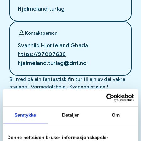
Hjelmeland turlag
Kontaktperson
Svanhild Hjorteland Gbada
https://97007636
hjelmeland.turlag@dnt.no
Bli med på ein fantastisk fin tur til ein av dei vakre
stølane i Vormedalsheia : Kvanndalstølen !
Dette er Gunhild Holtet Eie sin favorittur i
Hjelmeland. Her går ho ofte, då den eine av dei to
Samtykke
Detaljer
Om
stølane her tilhøyrer familien. Gunhild har i mange
år vore styreleiar i Stavanger turistforening, og er
ei aktiv turdame ! Nå sluttar ho i Stavanger, men
Denne nettsiden bruker informasjonskapsler
trappar opp: ho går nå inn som nestleiar i