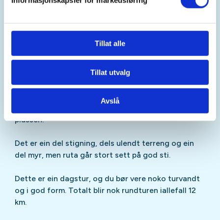
Informasjonskapsler for markedsføring
Turen ned att går lengre aust, slik at me får ein
rundtur. Me går over Kvanndalsheia på god sti ned
til Vasstølen, ca 600 moh. Vidare nedover på
Tillat alle
austsida av Vardaheia, og nedover den fine
furuskogen mot Krokånå - som me kryssar på
hengebru før me kjem til hyttene ved
Tillat utvalg
Liarstølsvatnet. Etter å ha passert hyttefeltet og
Liarstølsvatnet går det siste stykket på ein smal
Avslå
skogsveg på austsida av Tjøssåna ned til p-
plassen.
Det er ein del stigning, dels ulendt terreng og ein
del myr, men ruta går stort sett på god sti.
Dette er ein dagstur, og du bør vere noko turvandt
og i god form. Totalt blir nok rundturen iallefall 12
km.