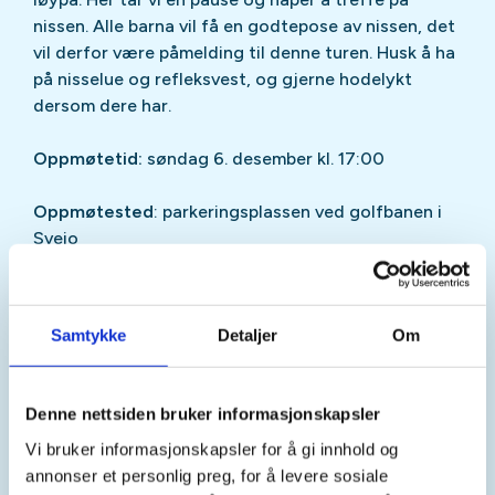
nissen. Alle barna vil få en godtepose av nissen, det
vil derfor være påmelding til denne turen. Husk å ha
på nisselue og refleksvest, og gjerne hodelykt
dersom dere har.
Oppmøtetid:
søndag 6. desember kl. 17:00
Oppmøtested
: parkeringsplassen ved golfbanen i
Sveio
Distanse:
3.2 km
Samtykke
Detaljer
Om
Stigning
: 50 m
Varighet:
2 timer med pause
Denne nettsiden bruker informasjonskapsler
Vi bruker informasjonskapsler for å gi innhold og
Gradering:
Lette dagsturer på merkede ruter, eller
annonser et personlig preg, for å levere sosiale
arrangementer for alle.