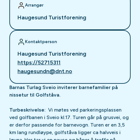
Arrangør
Haugesund Turistforening
Kontaktperson
Haugesund Turistforening
https://52715311
haugesundn@dnt.no
Barnas Turlag Sveio inviterer barnefamilier på
nissetur til Golfståva.
Turbeskrivelse:
Vi møtes ved parkeringsplassen
ved golfbanen i Sveio kl.17. Turen går på grusvei, og
er derfor passende for barnevogn. Turen er en 3,5
km lang rundløype, golfståva ligger ca halvveis i
løypa. Her tar vi en pause og håper å treffe på