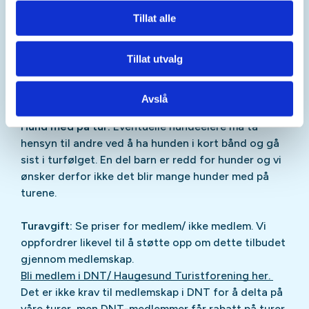
alle på flere barn.
Tillat alle
Deltakers ansvar:
Deltaker plikter å lese
Tillat utvalg
turbeskrivelsen grundig og vurdere om hun/han har
fysisk og psykisk forutsetning for å gjennomføre
aktiviteten.
Avslå
Hund med på tur:
Eventuelle hundeeiere må ta
hensyn til andre ved å ha hunden i kort bånd og gå
sist i turfølget. En del barn er redd for hunder og vi
ønsker derfor ikke det blir mange hunder med på
turene.
Turavgift:
Se priser for medlem/ ikke medlem. Vi
oppfordrer likevel til å støtte opp om dette tilbudet
gjennom medlemskap.
Bli medlem i DNT/ Haugesund Turistforening her.
Det er ikke krav til medlemskap i DNT for å delta på
våre turer, men DNT-medlemmer får rabatt på turer