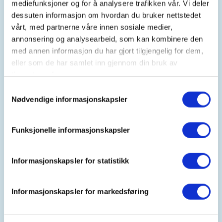
mediefunksjoner og for å analysere trafikken vår. Vi deler
dessuten informasjon om hvordan du bruker nettstedet
Turledere
: Ruth Vihovde Strand (tlf 986 21 028),
vårt, med partnerne våre innen sosiale medier,
Elin Vallestad
annonsering og analysearbeid, som kan kombinere den
med annen informasjon du har gjort tilgjengelig for dem,
Krav til deltaker: Du må være i god nok form til å
eller som de har samlet inn gjennom din bruk av
bære din egen dagstursekk med mat og drikke og
tjenestene deres.
ekstra klær.
Samtykkevalg
Deltakerutstyr:
klær etter værforholdene, drikke,
Nødvendige informasjonskapsler
hodelykt, nisselue
Mangler du utstyr? Kom innom på Skattekammeret i
Funksjonelle informasjonskapsler
Haugesund på Karmøy eller i Sveio. De har utstyr
som dagstursekk, sitteunderlag, lakenpose, telt,
sko, hengekøye, termos med mer som en kan lånes
Informasjonskapsler for statistikk
helt gratis. Finn åpningstidene
her.
Informasjonskapsler for markedsføring
Påmelding:
På denne turen skal dere bare melde på
barna. Trykk på "legg til nye deltakere" for å melde