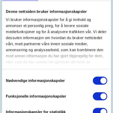
DNT Valdres
Denne nettsiden bruker informasjonskapsler
Vi bruker informasjonskapsler for å gi innhold og
annonser et personlig preg, for å levere sosiale
Kontaktperson
mediefunksjoner og for å analysere trafikken vår. Vi deler
dessuten informasjon om hvordan du bruker nettstedet
Torkjell Haugen
vårt, med partnerne våre innen sosiale medier,
https://92898598
annonsering og analysearbeid, som kan kombinere den
torkjell.haugen@dnt.no
med annen informasjon du har gjort tilgjengelig for dem,
eller som de har samlet inn gjennom din bruk av
Bli med til Aurdalsåsens høyeste
tjenestene deres.
punkt (1165 moh)
Samtykkevalg
Nødvendige informasjonskapsler
Fin familietur som passer for alle. Vår tur starter på
østsiden av toppen og følger sti hele veien. Det er
Funksjonelle informasjonskapsler
litt bratt i starten, men ikke luftig. Over tregrensa
blir det slakere, og vi går langs høydedraget og
Informasjonskapsler for statistikk