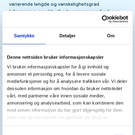
varierende lengde og vanskelighetsgrad.
Informasjon om aktuell rute annonseres fredagen
før turen.
Rutevalg, lengde og varighet tilpasses den enkelte
Samtykke
Detaljer
Om
tur og gjeldende forhold. Det legges inn pauser
underveis ved egnede ilandstigningsplasser.
Deltakere oppfordres til å ta med enkel mat, drikke
Denne nettsiden bruker informasjonskapsler
og nødvendig utstyr for en trygg og trivelig
Vi bruker informasjonskapsler for å gi innhold og
padleopplevelse
annonser et personlig preg, for å levere sosiale
mediefunksjoner og for å analysere trafikken vår. Vi deler
Praktisk informasjon
dessuten informasjon om hvordan du bruker nettstedet
vårt, med partnerne våre innen sosiale medier,
Gyldenløve Kajakklubb
er en del av
annonsering og analysearbeid, som kan kombinere den
DNT Drammen og Omegn
. Når du er på tur med
med annen informasjon du har gjort tilgjengelig for dem,
Gyldenløve Kajakklubb følger vi DNTs retningslinjer
eller som de har samlet inn gjennom din bruk av
for sikker og ansvarlig ferdsel på vannet.
tjenestene deres.
Samtykkevalg
Ferdigheter og krav til deltakelse