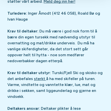
støtter vårt arbeid.
Meld deg inn her!
Turledere:
Inger Åmodt (412 46 058), Roald Bø og
Ivan Hauge
Krav til deltaker:
Du må være i god nok form til å
bære din egen tursekk med nødvendig utstyr til
overnatting og mat/drikke underveis. Du må ha
vanlige skiferdigheter, da det stort sett går
oppover helt til hytta - noe som medfører
nedoverbakker dagen etterpå.
Krav til deltaker utstyr:
Turski/Fjell Ski og skisko og
det anbefales
sterkt
å ha med skifeller på turen.
Varme, vindtette og vanntette klær, lue, mat og
drikke i sekken, samt liggeunderlag og gjerne en
vindsekk.
Deltakers ansvar:
Deltaker plikter å lese