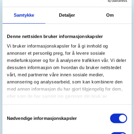
Alternativ trase:
Samtykke
Detaljer
Om
Alternativ trase er ned til Vintertun visst
føre/været ikke tillater at turen går ned til Tokheim.
Denne nettsiden bruker informasjonskapsler
Det tas fortløpende vurderinger av vær/føre frem
Vi bruker informasjonskapsler for å gi innhold og
mot turstart.
annonser et personlig preg, for å levere sosiale
mediefunksjoner og for å analysere trafikken vår. Vi deler
Dato:
30 mai - 31 mai 2025
dessuten informasjon om hvordan du bruker nettstedet
vårt, med partnerne våre innen sosiale medier,
Oppmøtetid:
Lørdag 30.05.2025 klokken 08.00 -
annonsering og analysearbeid, som kan kombinere den
alternativt fra Sunndal, som må avtales med
med annen informasjon du har gjort tilgjengelig for dem,
turledere.
eller som de har samlet inn gjennom din bruk av
tjenestene deres.
Oppmøtested:
Flotmyr busstasjon, Haugesund
Samtykkevalg
Nødvendige informasjonskapsler
Stigning:
1400 meter
Distanse og varighet dag 1:
13 km og 6 - 7 timer fra