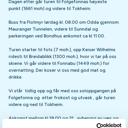
Dagen etter går turen til Folgefonnas høyeste
punkt (1661 moh) og videre til Tokheim.
Buss fra Flotmyr lørdag kl. 08.00 om Odda gjennom
Mauranger Tunnelen, videre til Sunndal og
parkeringen ved Bondhus ankomst ca kl 11.00.
Turen starter til fots (7 moh.), opp Keiser Wilhelms
ridesti til Breidablikk (1300 moh.), hvor vi tar på oss
skiene. Vi går videre til Fonnabu (1449 moh.) for
overnatting. Der koser vi oss med god mat og
drikke.
Vi står tidlig opp og får med oss soloppgangen på
Folgefonna og etter frokost og utvask , går turen
videre og ned til Tokheim.
Ankomst mellom kl 18.00 og 21 , avhengig av vær og
føreforhold.