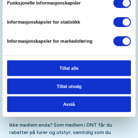
Funksjonelle informasjonskapsler
Sunndal opp til Fonnabu
Distanse og varighet dag 2:
25 km og 7 -8 timer fra
Informasjonskapsler for statistikk
Fonnabu til Tokheim
Informasjonskapsler for markedsføring
Gradering:
Krevende tur over Folgefonna. Lengre
partier med bratte stigninger.
Kjøring:
Felles busstransport
Tillat alle
Kart:
Turkart Folgefonna 2663 eller Norgeskart
Tillat utvalg
Folgefonna 10030
Prisen dekker:
Busstur, overnatting, turledelse,
Avslå
felles middag og administrasjon.
Ikke medlem enda? Som medlem i DNT får du
rabatter på turer og utstyr, samtidig som du