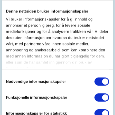
DNT Lillehammer
Denne nettsiden bruker informasjonskapsler
Vi bruker informasjonskapsler for å gi innhold og
annonser et personlig preg, for å levere sosiale
Kontaktperson
mediefunksjoner og for å analysere trafikken vår. Vi deler
dessuten informasjon om hvordan du bruker nettstedet
Elisabeth Hasselknippe
vårt, med partnerne våre innen sosiale medier,
https://91839944
annonsering og analysearbeid, som kan kombinere den
elihasse@online.no
med annen informasjon du har gjort tilgjengelig for dem,
eller som de har samlet inn gjennom din bruk av
tjenestene deres.
Samtykkevalg
Nødvendige informasjonskapsler
Funksjonelle informasjonskapsler
Søndag
Informasjonskapsler for statistikk