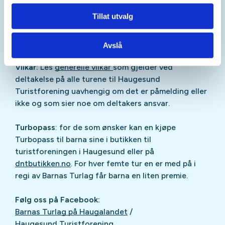
Gundersen
Tillat utvalg
Hund med på tur:
Det er ikke ønskelig med hund på
denne turen.
Avslå
Vilkår:
Les
generelle vilkår
som gjelder ved
deltakelse på alle turene til Haugesund
Turistforening uavhengig om det er påmelding eller
ikke og som sier noe om deltakers ansvar.
Turbopass
: for de som ønsker kan en kjøpe
Turbopass til barna sine i butikken til
turistforeningen i Haugesund eller på
dntbutikken.no
. For hver femte tur en er med på i
regi av Barnas Turlag får barna en liten premie.
Følg oss på Facebook:
Barnas Turlag på Haugalandet
/
Haugesund Turistforening