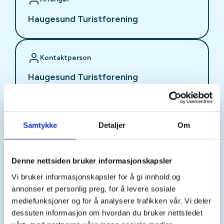
Haugesund Turistforening
Kontaktperson
Haugesund Turistforening
https://52715311
haugesund@dnt.no
Samtykke
Detaljer
Om
Bli med Barnas Turlag Karmøy på juleavslutning!
Vi møtes i gapahuken ved Fosen bygdehus. Her
Denne nettsiden bruker informasjonskapsler
fyrer vi i bålgruven og alle som vil, kan få grille
Vi bruker informasjonskapsler for å gi innhold og
pepperkakedeig på bål
annonser et personlig preg, for å levere sosiale
mediefunksjoner og for å analysere trafikken vår. Vi deler
Vi bruker uteområdet til å leke og bli kjent. Det er
dessuten informasjon om hvordan du bruker nettstedet
hyggelig om en kommer med nisselue på