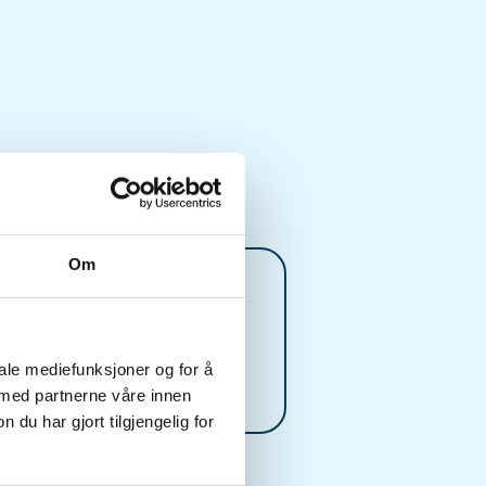
Om
Kontaktperson
https://91770509
aaljff3570@gmail.co
iale mediefunksjoner og for å
m
 med partnerne våre innen
u har gjort tilgjengelig for