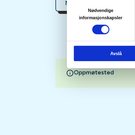
Mer informasjon
Samtykkevalg
Nødvendige
informasjonskapsler
Avslå
Oppmøtested