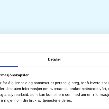
Detaljer
Tid
Arrangør
13. May 2026
Ål JFF
ormasjonskapsler
Kl. 18.00 - 19.30
 for å gi innhold og annonser et personlig preg, for å levere sos
deler dessuten informasjon om hvordan du bruker nettstedet vårt,
og analysearbeid, som kan kombinere den med annen informasjon d
 ungdom. Vi har noe buer for lån.
 inn gjennom din bruk av tjenestene deres.