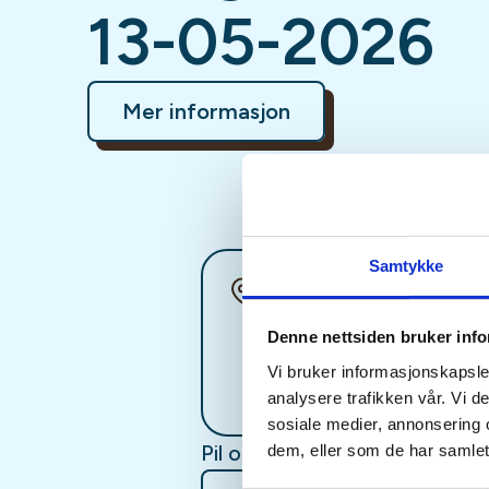
13-05-2026
Mer informasjon
Samtykke
Sted
Denne nettsiden bruker inf
Vi bruker informasjonskapsler
analysere trafikken vår. Vi 
sosiale medier, annonsering 
Pil og bueskyting for barn og
dem, eller som de har samlet