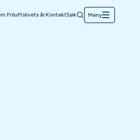
m Friluftslivets år
Kontakt
Søk
Meny