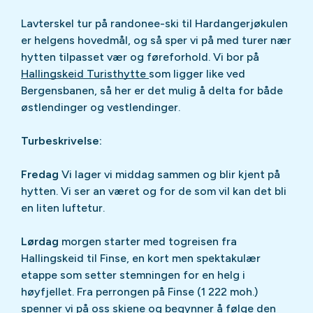
Lavterskel tur på randonee-ski til Hardangerjøkulen
er helgens hovedmål, og så sper vi på med turer nær
hytten tilpasset vær og føreforhold. Vi bor på
Hallingskeid Turisthytte
som ligger like ved
Bergensbanen, så her er det mulig å delta for både
østlendinger og vestlendinger.
Turbeskrivelse:
Fredag
Vi lager vi middag sammen og blir kjent på
hytten. Vi ser an været og for de som vil kan det bli
en liten luftetur.
Lørdag
morgen starter med togreisen fra
Hallingskeid til Finse, en kort men spektakulær
etappe som setter stemningen for en helg i
høyfjellet. Fra perrongen på Finse (1 222 moh.)
spenner vi på oss skiene og begynner å følge den