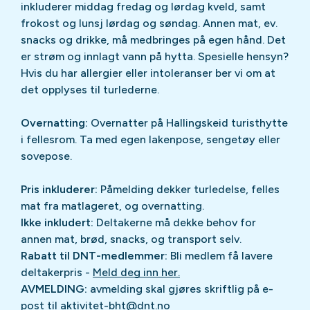
inkluderer middag fredag og lørdag kveld, samt
frokost og lunsj lørdag og søndag. Annen mat, ev.
snacks og drikke, må medbringes på egen hånd. Det
er strøm og innlagt vann på hytta. Spesielle hensyn?
Hvis du har allergier eller intoleranser ber vi om at
det opplyses til turlederne.
Overnatting:
Overnatter på Hallingskeid turisthytte
i fellesrom. Ta med egen lakenpose, sengetøy eller
sovepose.
Pris inkluderer:
Påmelding dekker turledelse, felles
mat fra matlageret, og overnatting.
Ikke inkludert:
Deltakerne må dekke behov for
annen mat, brød, snacks, og transport selv.
Rabatt til DNT-medlemmer:
Bli medlem få lavere
deltakerpris -
Meld deg inn her.
AVMELDING:
avmelding skal gjøres skriftlig på e-
post til aktivitet-bht@dnt.no