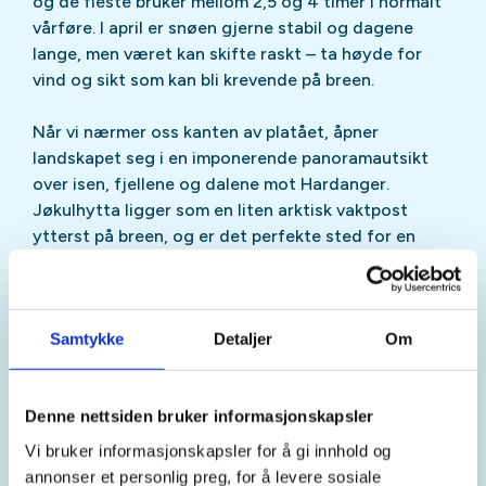
og de fleste bruker mellom 2,5 og 4 timer i normalt
vårføre. I april er snøen gjerne stabil og dagene
lange, men været kan skifte raskt – ta høyde for
vind og sikt som kan bli krevende på breen.
Når vi nærmer oss kanten av platået, åpner
landskapet seg i en imponerende panoramautsikt
over isen, fjellene og dalene mot Hardanger.
Jøkulhytta ligger som en liten arktisk vaktpost
ytterst på breen, og er det perfekte sted for en
lunsj før vi renner ned igjen mot Finse.
Dette er en relativt kort, men høyfjellsutsatt tur
som gir full valuta for innsatsen – perfekt for en
Samtykke
Detaljer
Om
helgetur i april.
Denne nettsiden bruker informasjonskapsler
Søndag
finner vi en tur nær hytten som passer vær
og føreforhold.
Vi bruker informasjonskapsler for å gi innhold og
annonser et personlig preg, for å levere sosiale