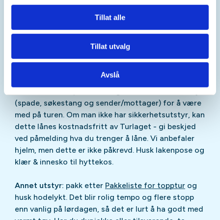
snøskredterreng
Tillat alle
Kompetansekrav til deltakere:
Dette er en tur hvor
mye erfaring med toppturer ikke er påkrevd, men du
Tillat utvalg
må kunne stå på ski komfortabelt i røde alpinløyper.
Avslå
Utstyr:
Deltagere må ha toppturutstyr (telemark,
randonee eller splitboard) og skredsikkerhetsutstyr
(spade, søkestang og sender/mottager) for å være
med på turen. Om man ikke har sikkerhetsutstyr, kan
dette lånes kostnadsfritt av Turlaget - gi beskjed
ved påmelding hva du trenger å låne. Vi anbefaler
hjelm, men dette er ikke påkrevd. Husk lakenpose og
klær & innesko til hyttekos.
Annet utstyr:
pakk etter
Pakkeliste for topptur
og
husk hodelykt. Det blir rolig tempo og flere stopp
enn vanlig på lørdagen, så det er lurt å ha godt med