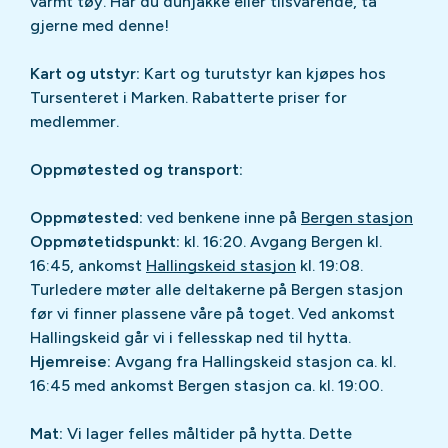
varmt tøy. Har du dunjakke eller tilsvarende, ta
gjerne med denne!
Kart og utstyr:
Kart og turutstyr kan kjøpes hos
Tursenteret i Marken. Rabatterte priser for
medlemmer.
Oppmøtested og transport:
Oppmøtested:
ved benkene inne på
Bergen stasjon
Oppmøtetidspunkt:
kl. 16:20. Avgang Bergen kl.
16:45, ankomst
Hallingskeid stasjon
kl. 19:08.
Turledere møter alle deltakerne på Bergen stasjon
før vi finner plassene våre på toget. Ved ankomst
Hallingskeid går vi i fellesskap ned til hytta.
Hjemreise:
Avgang fra Hallingskeid stasjon ca. kl.
16:45 med ankomst Bergen stasjon ca. kl. 19:00.
Mat:
Vi lager felles måltider på hytta. Dette