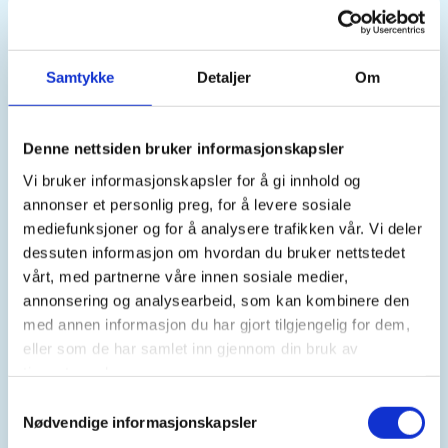
fiske@jjfl.no
Bli med på en kjekk og spennende fiskecup. Alle over
Samtykke
Detaljer
Om
+15 år kan delta, både medlemmer og ikke-
medlemmer .
Denne nettsiden bruker informasjonskapsler
Arrangementet er gratis!
Vi bruker informasjonskapsler for å gi innhold og
annonser et personlig preg, for å levere sosiale
mediefunksjoner og for å analysere trafikken vår. Vi deler
Cupen går over 5 helger (søndag) og avgjøres i mai.
dessuten informasjon om hvordan du bruker nettstedet
vårt, med partnerne våre innen sosiale medier,
Konkurransen finner sted langs rv. 504 ved
annonsering og analysearbeid, som kan kombinere den
Oslandsvatnet.
med annen informasjon du har gjort tilgjengelig for dem,
eller som de har samlet inn gjennom din bruk av
NB! Alle må løse fiskekort på egenhånd.
tjenestene deres.
Samtykkevalg
Kartlenke:
Nødvendige informasjonskapsler
https://maps.app.goo.gl/9pL85mQLVukwssMx7