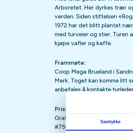
Arboretet. Her dyrkes trær o
verden. Siden stiftelsen «Rog
1972 har det blitt plantet næ
med turveier og stier. Turen 
kjøpe vafler og kaffe.
Frammøte:
Coop Mega Brueland i Sandnes
Merk. Toget kan komme litt se
anbefales å kontakte turled
Pris:
Gratis for medlemmer, kr 40 f
Samtykke
#750011 (merket: Alle dagstur