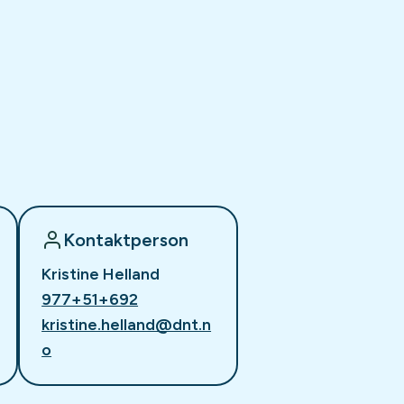
Kontaktperson
Kristine Helland
977+51+692
kristine.helland@dnt.n
o