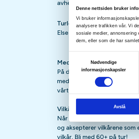
avhenger av hvor langt en kjø
Denne nettsiden bruker inf
Vi bruker informasjonskapsler
Turledere:
analysere trafikken vår. Vi 
Else Nygård, 918, 27 892, Gr
sosiale medier, annonsering 
dem, eller som de har samlet
Samtykkevalg
Medlemskap i DNT
Nødvendige
informasjonskapsler
På denne turen er det tillegg 
medlemmer. Vi oppfordrer alle
vårt arbeid med å få flere ut 
Avslå
Vilkår for deltakelse på fell
Når du melder deg på denne t
og aksepterer vilkårene som e
vilkår.
Bli med 60+ på tur!