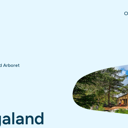
O
d Arboret
galand