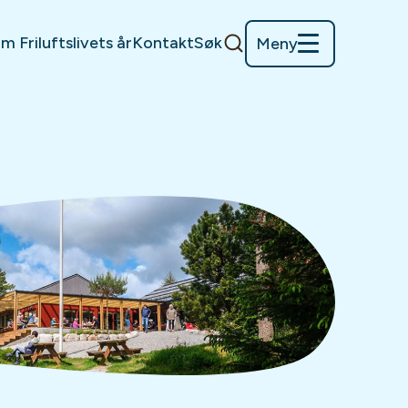
m Friluftslivets år
Kontakt
Søk
Meny