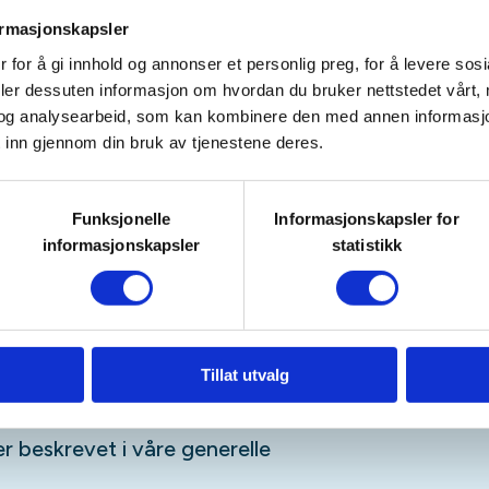
rer.
ormasjonskapsler
 for å gi innhold og annonser et personlig preg, for å levere sos
deler dessuten informasjon om hvordan du bruker nettstedet vårt,
ethe Wathne.
og analysearbeid, som kan kombinere den med annen informasjon d
 inn gjennom din bruk av tjenestene deres.
Funksjonelle
Informasjonskapsler for
informasjonskapsler
statistikk
i prisen for de som ikke er
 til å melde seg inn og støtte
på tur.
Bli medlem i DNT!
Tillat utvalg
esturer
uren bekrefter du at du har lest
r beskrevet i våre generelle