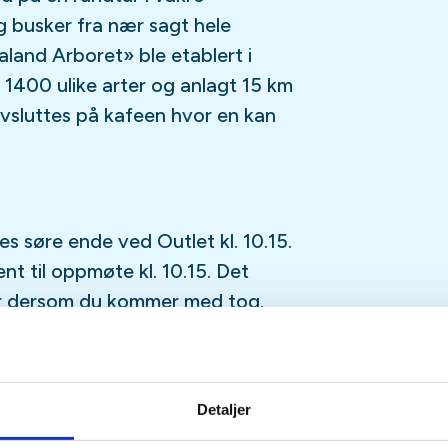
g busker fra nær sagt hele
aland Arboret» ble etablert i
r 1400 ulike arter og anlagt 15 km
avsluttes på kafeen hvor en kan
 søre ende ved Outlet kl. 10.15.
nt til oppmøte kl. 10.15. Det
er dersom du kommer med tog.
or ikke-medlemmer. Vi har vipps:
Detaljer
er 60+). Betaling til sjåføren