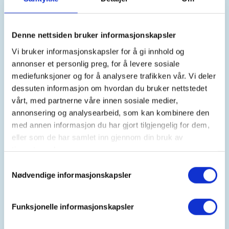
https://94470661
herman.bronlund@nordrefollo.kommun
e.no
Denne nettsiden bruker informasjonskapsler
Vi bruker informasjonskapsler for å gi innhold og
Søknad for introjakt på villsvin og rådyrbukk på
annonser et personlig preg, for å levere sosiale
foreningens terreng i Sverige. På denne introjakten
mediefunksjoner og for å analysere trafikken vår. Vi deler
vil jegerne få en innføring i praktisk jakt på villsvin
dessuten informasjon om hvordan du bruker nettstedet
samt håndtering av felt vilt. Felt vilt vil bli både
vårt, med partnerne våre innen sosiale medier,
flådd, partert og vakuumpakket på stedet, slik at
annonsering og analysearbeid, som kan kombinere den
alle får være med på prosessen.
med annen informasjon du har gjort tilgjengelig for dem,
eller som de har samlet inn gjennom din bruk av
Denne introjakten har en teorikveld den 22.4.2026.
tjenestene deres.
Samtykkevalg
Jakten stiller krav til at man har egen rifle med
Nødvendige informasjonskapsler
kaliber egnet for villsvinjakt, og inneha det
permanente våpenkortet.
Funksjonelle informasjonskapsler
Fyll ut skjema for å søke, med en beskrivelse av