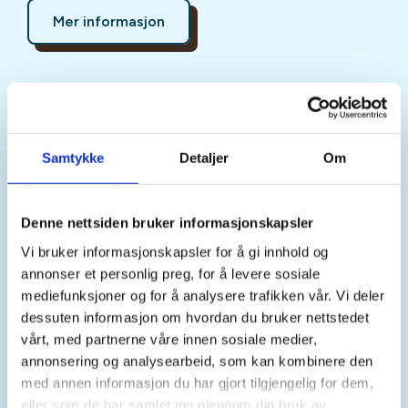
Mer informasjon
Sted
Samtykke
Detaljer
Om
Tid
Denne nettsiden bruker informasjonskapsler
19. May 2026
Vi bruker informasjonskapsler for å gi innhold og
annonser et personlig preg, for å levere sosiale
Kl. 10.00 - 15.00
mediefunksjoner og for å analysere trafikken vår. Vi deler
dessuten informasjon om hvordan du bruker nettstedet
vårt, med partnerne våre innen sosiale medier,
Arrangør
annonsering og analysearbeid, som kan kombinere den
Bømlo Turlag
med annen informasjon du har gjort tilgjengelig for dem,
eller som de har samlet inn gjennom din bruk av