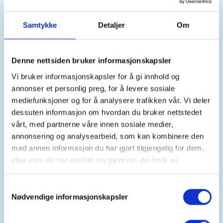
Vi oppfordrer til samkjøring. Fordeling av kostnad
ved samkjøring: Ved samkjøring oppfordrer DNT
Samtykke
Detaljer
Om
ved hver av deltakerne sjåføren i henhold til
følgende regnestykke: antall km x 3 kr + eventuelle
bombenger, parkering og andre utgifter, fordelt på
Denne nettsiden bruker informasjonskapsler
totalt antall personer i bilen.
Vi bruker informasjonskapsler for å gi innhold og
annonser et personlig preg, for å levere sosiale
Turbeskrivelse:
mediefunksjoner og for å analysere trafikken vår. Vi deler
Turen starter kl 11.00
Fra parkeringen følger en
dessuten informasjon om hvordan du bruker nettstedet
vegen forbi "låven/bygget" ca 200m og tar opp til
vårt, med partnerne våre innen sosiale medier,
høyre. Her går en gjennom ei lita grind. Herfra går
annonsering og analysearbeid, som kan kombinere den
det tydelig sti til topps. Stien følger eggen av
med annen informasjon du har gjort tilgjengelig for dem,
fjellet og det er fin utsikt ned på begge sider, både
eller som de har samlet inn gjennom din bruk av
til Sunnylvsfjorden og Vassevatnet/Jonstølen.
tjenestene deres.
Turen har moderat stigning fra start til slutt, men
noen få bratte partier her og der. Toppen på 729
Samtykkevalg
Nødvendige informasjonskapsler
moh. Retur på samme sti.
Ta med
: Ta med drikke, mat, kjeks/frukt. Passende