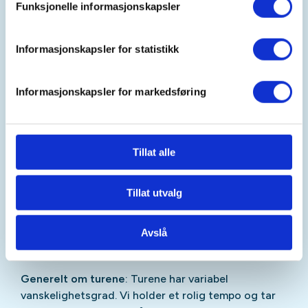
Funksjonelle informasjonskapsler
klær etter vær og forhold, og godt fottøy. Ta med
sitteunderlag og litt ekstra klær til pauser.
Informasjonskapsler for statistikk
Pris
: Turen er gratis for DNT-medlemmer, og 50 kr
for ikke-medlemmer. Vi oppfordrer alle til å melde
Informasjonskapsler for markedsføring
seg inn i DNT og støtte opp om arbeidet vi gjør.
Påmelding
: Meld deg på her slik at vi vet hvem som
kommer. Gi beskjed til turleder direkte ved frafall.
Tillat alle
Turleder
: Bjørg Astrid Rørstad 95142954
Tillat utvalg
Greta Navelsaker Langva 90406122
Avslå
Generelt om turene
: Turene har variabel
vanskelighetsgrad. Vi holder et rolig tempo og tar