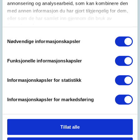
annonsering og analysearbeid, som kan kombinere den
med annen informasjon du har gjort tilgjengelig for dem,
eller som de har samlet inn gjennom din bruk av
Kontaktperson
tjenestene deres.
Samtykkevalg
Arnstein Eide
Nødvendige informasjonskapsler
arnstein.eide@dnt.no
arnstein.eide@dnt.no
Funksjonelle informasjonskapsler
Sett av datoen! Mer info kommer før påske.
Informasjonskapsler for statistikk
Meld deg på her eller på e-
post/SMS: arnstein.eide@dnt.no / mob: 41666108
Informasjonskapsler for markedsføring
Ikke DNT-medlem? Et honnørmedlemskap i DNT
Romsdal for 2026 koster kr. 675,- Les mer om alle
medlemsfordelene og meld deg inn
Tillat alle
her: https://www.dnt.no/medlem/