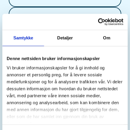
Tid
10. Oct 2026
Kl. 03.00 - 23.00
Samtykke
Detaljer
Om
Denne nettsiden bruker informasjonskapsler
Arrangør
Vi bruker informasjonskapsler for å gi innhold og
Asker JFF
annonser et personlig preg, for å levere sosiale
mediefunksjoner og for å analysere trafikken vår. Vi deler
dessuten informasjon om hvordan du bruker nettstedet
Kontaktperson
vårt, med partnerne våre innen sosiale medier,
annonsering og analysearbeid, som kan kombinere den
ung@askerjff.no
med annen informasjon du har gjort tilgjengelig for dem,
eller som de har samlet inn gjennom din bruk av
Vi drar på sjøfugljakt der vi får tilgang på
tjenestene deres.
jaktmuligheter for det.