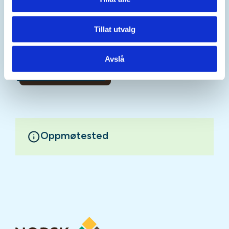
Lyse etter storørreten:
Vi vil også ta en liten tur
nedenfor klubbhuset (10 meter) der vi lyser etter
Tillat utvalg
storørreten i Spjelkavikelva, en spennende
naturopplevelse ut i det fri!
Avslå
Mer informasjon
Oppmøtested