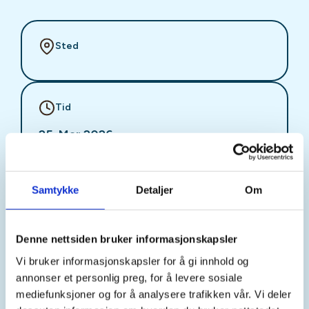
Sted
Tid
25. Mar 2026
Kl. 18.00 - 20.30
Samtykke
Detaljer
Om
Arrangør
Ålesund JSFF
Denne nettsiden bruker informasjonskapsler
Vi bruker informasjonskapsler for å gi innhold og
annonser et personlig preg, for å levere sosiale
Kontaktperson
mediefunksjoner og for å analysere trafikken vår. Vi deler