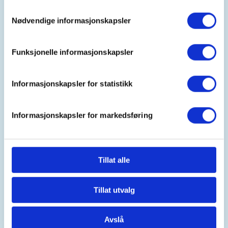
+47+97529755
Samtykkevalg
post@veraasdal.no
Nødvendige informasjonskapsler
Skytetrening med rifle på 100 mtr. banen, og/eller
Funksjonelle informasjonskapsler
skyting med hagle på
jegertrap/sportingbanen.
Skyteprogrammet fastsettes på foregående
Informasjonskapsler for statistikk
trenningskveld.
Informasjonskapsler for markedsføring
Tillat alle
Mer informasjon
Tillat utvalg
Avslå