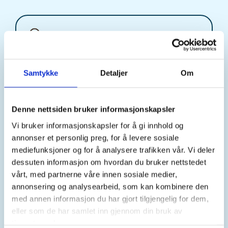
Sted
Samtykke
Detaljer
Om
Tid
18. May 2026
Denne nettsiden bruker informasjonskapsler
Kl. 18.00 - 20.00
Vi bruker informasjonskapsler for å gi innhold og
annonser et personlig preg, for å levere sosiale
mediefunksjoner og for å analysere trafikken vår. Vi deler
Arrangør
dessuten informasjon om hvordan du bruker nettstedet
Froland JFF
vårt, med partnerne våre innen sosiale medier,
annonsering og analysearbeid, som kan kombinere den
med annen informasjon du har gjort tilgjengelig for dem,
eller som de har samlet inn gjennom din bruk av
Kontaktperson
tjenestene deres.