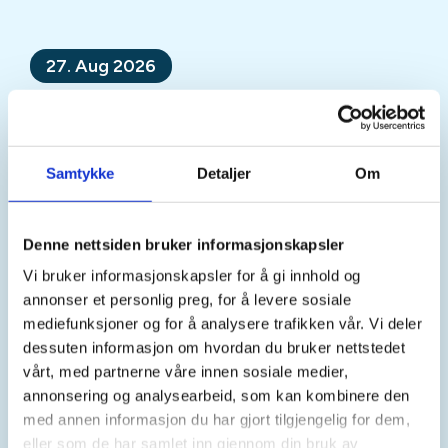
27. Aug 2026
Skyting for Ungdom
Mer informasjon
Samtykke
Detaljer
Om
Denne nettsiden bruker informasjonskapsler
Sted
Vi bruker informasjonskapsler for å gi innhold og
annonser et personlig preg, for å levere sosiale
mediefunksjoner og for å analysere trafikken vår. Vi deler
dessuten informasjon om hvordan du bruker nettstedet
Tid
vårt, med partnerne våre innen sosiale medier,
annonsering og analysearbeid, som kan kombinere den
27. Aug 2026
med annen informasjon du har gjort tilgjengelig for dem,
Kl. 17.30 - 19.30
eller som de har samlet inn gjennom din bruk av