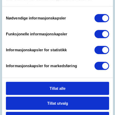
tjenestene deres.
Samtykkevalg
Arrangør
Nødvendige informasjonskapsler
Luster JFL
Funksjonelle informasjonskapsler
Kontaktperson
Informasjonskapsler for statistikk
https://91132891
post@tbtegning.no
Informasjonskapsler for markedsføring
Skyting for ungdom, det er salg av amunisjon på
plassen og vi har våpen som kan lånes ut for
kvelden.
Tillat alle
Mer informasjon
Tillat utvalg