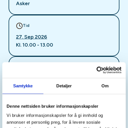
Asker
Tid
27. Sep 2026
Kl. 10.00 - 13.00
Arrangør
Asker JFF
Samtykke
Detaljer
Om
Kontaktperson
Denne nettsiden bruker informasjonskapsler
kvinneutvalget@askerjff.no
Vi bruker informasjonskapsler for å gi innhold og
annonser et personlig preg, for å levere sosiale
Vi har hatt et par turer med soppsakkyndig og nå