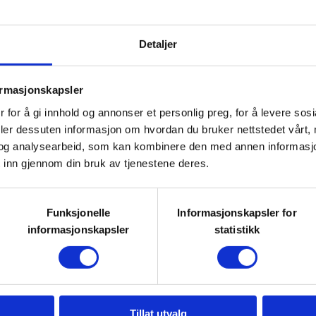
allemannsretten, fritt plukke
Detaljer
ilke sopp som er trygge å plukke
ormasjonskapsler
 for å gi innhold og annonser et personlig preg, for å levere sos
er med soppsakkyndig hvor vi blir
deler dessuten informasjon om hvordan du bruker nettstedet vårt,
og analysearbeid, som kan kombinere den med annen informasjon d
atsoppene som er trygge og lette
 inn gjennom din bruk av tjenestene deres.
Funksjonelle
Informasjonskapsler for
er nybegynner og som gjerne vil
informasjonskapsler
statistikk
nskje ikke helt vet hvor du skal
kke blir øsende regnvær.
Tillat utvalg