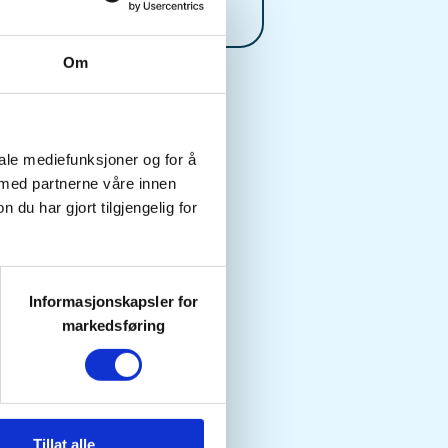
ff.no
Om
iale mediefunksjoner og for å
 med partnerne våre innen
u har gjort tilgjengelig for
Informasjonskapsler for
markedsføring
Tillat alle