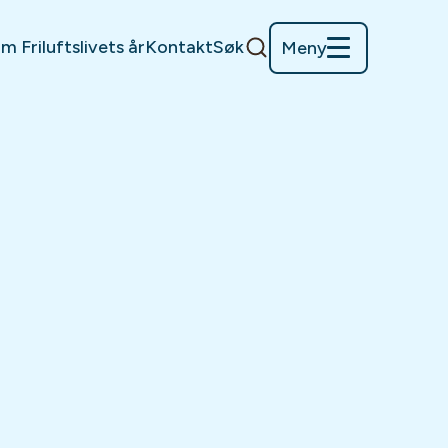
m Friluftslivets år
Kontakt
Søk
Meny