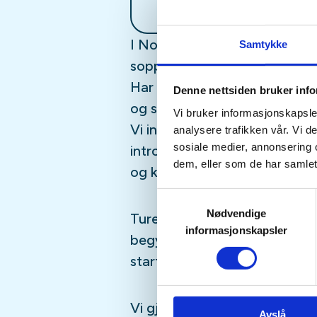
I Norge kan alle, på grunn av 
Samtykke
sopp fra naturen.
Har du vært nysgjerrig på hv
Denne nettsiden bruker inf
og spise?
Vi bruker informasjonskapsler
Vi inviterer til sopptur i Ask
analysere trafikken vår. Vi 
sosiale medier, annonsering 
introdusert til noen av de m
dem, eller som de har samlet
og kjenne igjen.
Samtykkevalg
Nødvendige
Turen egner seg for deg som 
informasjonskapsler
begynne å plukke sopp, men ka
starte.
Vi gjennomfører så sant det i
Avslå