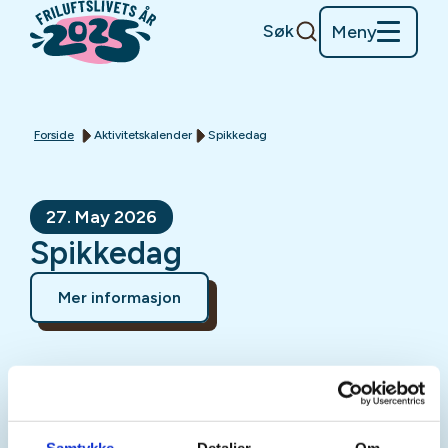
Søk
Meny
Forside
Aktivitetskalender
Spikkedag
27. May 2026
Spikkedag
Mer informasjon
Sted