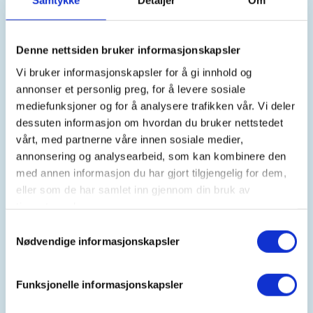
Samtykke
Detaljer
Om
Tid
Denne nettsiden bruker informasjonskapsler
27. May 2026
Vi bruker informasjonskapsler for å gi innhold og
Kl. 18.00 - 19.30
annonser et personlig preg, for å levere sosiale
mediefunksjoner og for å analysere trafikken vår. Vi deler
dessuten informasjon om hvordan du bruker nettstedet
vårt, med partnerne våre innen sosiale medier,
Arrangør
annonsering og analysearbeid, som kan kombinere den
Ål JFF
med annen informasjon du har gjort tilgjengelig for dem,
eller som de har samlet inn gjennom din bruk av
tjenestene deres.
Kontaktperson
Samtykkevalg
Nødvendige informasjonskapsler
https://91770509
aaljff3570@gmail.com
Funksjonelle informasjonskapsler
Vi skal lage seljefløyte, blyant og værpinner